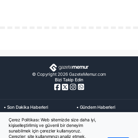
© Copyright 2026 GazeteMemur.com
Bizi Takip Edin
• Son Dakika Haberleri
• Gündem Haberleri
• Memurlar Haberleri
• KPSS Haberleri
Çerez Politikası: Web sitemizde size daha iyi,
• Ekonomi Haberleri
• Eğitim Haberleri
kişiselleştirilmiş ve güvenli bir deneyim
• Yaşam Haberleri
• Maaş Verileri Haberleri
sunabilmek için çerezler kullanıyoruz.
• Mahkeme Kararları
Çerezler; site kullanımınızı analiz etmek,