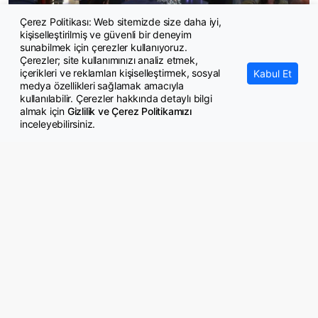
Çerez Politikası: Web sitemizde size daha iyi,
kişiselleştirilmiş ve güvenli bir deneyim
Küresel piyasalar veri gündemine odaklandı
sunabilmek için çerezler kullanıyoruz.
Çerezler; site kullanımınızı analiz etmek,
içerikleri ve reklamları kişiselleştirmek, sosyal
Kabul Et
medya özellikleri sağlamak amacıyla
kullanılabilir. Çerezler hakkında detaylı bilgi
almak için
Gizlilik ve Çerez Politikamızı
inceleyebilirsiniz.
© Copyright 2026 GazeteMemur.com
Bizi Takip Edin