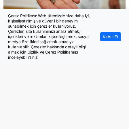
Çerez Politikası: Web sitemizde size daha iyi,
kişiselleştirilmiş ve güvenli bir deneyim
Evim sistemine tavan fiyatlar ve tek hak kuralı geldi
sunabilmek için çerezler kullanıyoruz.
Çerezler; site kullanımınızı analiz etmek,
içerikleri ve reklamları kişiselleştirmek, sosyal
Kabul Et
medya özellikleri sağlamak amacıyla
kullanılabilir. Çerezler hakkında detaylı bilgi
almak için
Gizlilik ve Çerez Politikamızı
inceleyebilirsiniz.
© Copyright 2026 GazeteMemur.com
Bizi Takip Edin