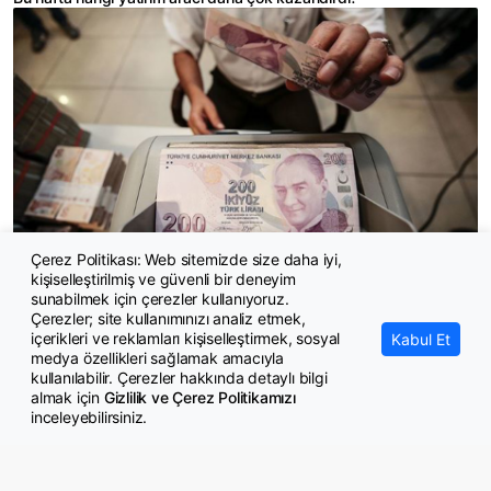
Çerez Politikası: Web sitemizde size daha iyi,
kişiselleştirilmiş ve güvenli bir deneyim
Yasal takibe düşen bireysel borçluların sayısı artıyor!
sunabilmek için çerezler kullanıyoruz.
Çerezler; site kullanımınızı analiz etmek,
içerikleri ve reklamları kişiselleştirmek, sosyal
Kabul Et
medya özellikleri sağlamak amacıyla
kullanılabilir. Çerezler hakkında detaylı bilgi
almak için
Gizlilik ve Çerez Politikamızı
inceleyebilirsiniz.