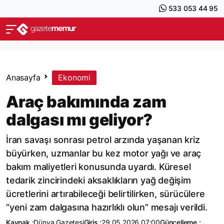
533 053 44 95
Anasayfa
Ekonomi
Araç bakımında zam
dalgası mı geliyor?
İran savaşı sonrası petrol arzında yaşanan kriz
büyürken, uzmanlar bu kez motor yağı ve araç
bakım maliyetleri konusunda uyardı. Küresel
tedarik zincirindeki aksaklıkların yağ değişim
ücretlerini artırabileceği belirtilirken, sürücülere
“yeni zam dalgasına hazırlıklı olun” mesajı verildi.
Kaynak :
Dünya Gazetesi
Giriş :
29.05.2026 07:00
Güncelleme :