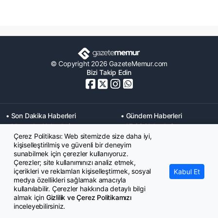
© Copyright 2026 GazeteMemur.com
Bizi Takip Edin
• Son Dakika Haberleri
• Gündem Haberleri
• Memurlar Haberleri
• KPSS Haberleri
Çerez Politikası: Web sitemizde size daha iyi,
• Ekonomi Haberleri
• Eğitim Haberleri
kişiselleştirilmiş ve güvenli bir deneyim
• Yaşam Haberleri
• Maaş Verileri Haberleri
sunabilmek için çerezler kullanıyoruz.
• Mahkeme Kararları
Çerezler; site kullanımınızı analiz etmek,
Haberleri
içerikleri ve reklamları kişiselleştirmek, sosyal
Kabul Et
medya özellikleri sağlamak amacıyla
kullanılabilir. Çerezler hakkında detaylı bilgi
almak için
Gizlilik ve Çerez Politikamızı
inceleyebilirsiniz.