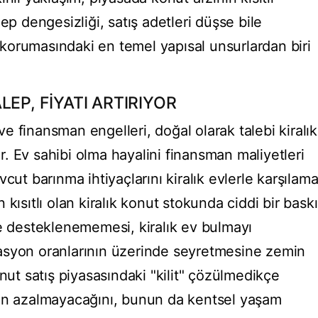
ep dengesizliği, satış adetleri düşse bile
i korumasındaki en temel yapısal unsurlardan biri
EP, FİYATI ARTIRIYOR
 finansman engelleri, doğal olarak talebi kiralık
. Ev sahibi olma hayalini finansman maliyetleri
cut barınma ihtiyaçlarını kiralık evlerle karşılam
kısıtlı olan kiralık konut stokunda ciddi bir baskı
le desteklenememesi, kiralık ev bulmayı
nflasyon oranlarının üzerinde seyretmesine zemin
onut satış piyasasındaki "kilit" çözülmedikçe
ğun azalmayacağını, bunun da kentsel yaşam