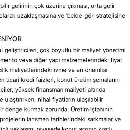
ilir gelirinin çok üzerine çıkması, orta gelir
arak uzaklaşmasına ve 'bekle-gör' stratejisine
ENİYOR
geliştiricileri, çok boyutlu bir maliyet yönetimi
çimento veya diğer yapı malzemelerindeki fiyat
çilik maliyetlerindeki ivme ve en önemlisi
 ticari kredi faizleri, konut üretim şemalarını
riciler, yüksek finansman maliyeti altında
 ulaştırırken, nihai fiyatların ulaşılabilir
 bir denge kurmak zorunda. Üretim iştahının
ojelerin lansman tarihlerindeki sarkmalar ve
nli yaklaşım, piyasada konut arzının kısıtlı