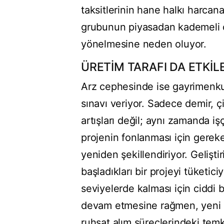
taksitlerinin hane halkı harcanab
grubunun piyasadan kademeli ol
yönelmesine neden oluyor.
ÜRETİM TARAFI DA ETKİL
Arz cephesinde ise gayrimenkul 
sınavı veriyor. Sadece demir, 
artışları değil; aynı zamanda iş
projenin fonlanması için gereken
yeniden şekillendiriyor. Gelişti
başladıkları bir projeyi tüketiciye
seviyelerde kalması için ciddi
devam etmesine rağmen, yeni pr
ruhsat alım süreçlerindeki temki