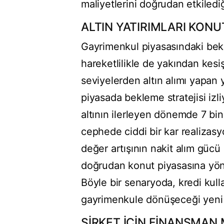
maliyetlerini doğrudan etkilediği
ALTIN YATIRIMLARI KONU
Gayrimenkul piyasasındaki bekle
hareketlilikle de yakından kes
seviyelerden altın alımı yapan 
piyasada bekleme stratejisi izl
altının ilerleyen dönemde 7 bi
cephede ciddi bir kar realizasy
değer artışının nakit alım gücü 
doğrudan konut piyasasına yön
Böyle bir senaryoda, kredi kul
gayrimenkule dönüşeceği yeni b
ŞİRKET İÇİN FİNANSMAN 