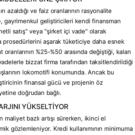
ın azaldığı ve faiz oranlarının rasyonalite
, gayrimenkul geliştiricileri kendi finansman
etli satış" veya "şirket içi vade" olarak
a prosedürlerini aşarak tüketiciye daha esnek
t oranlarının %25-%50 arasında değiştiği, kalan
adelerle bizzat firma tarafından taksitlendirildiği
tışlarının lokomotifi konumunda. Ancak bu
iştiricinin finansal gücü ve projenin öz
iyetine doğrudan bağlı.
ARJINI YÜKSELTİYOR
n maliyet bazlı artışı sürerken, ikinci el
namik gözlemleniyor. Kredi kullanımının minimuma