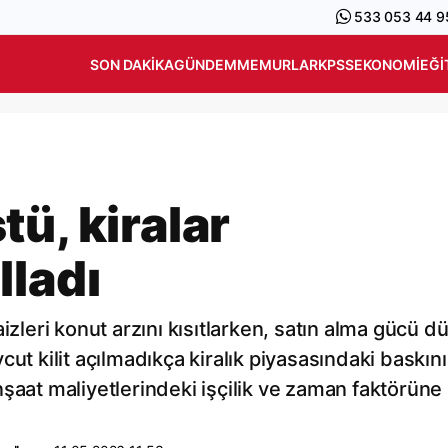
533 053 44 9
SON DAKIKA
GÜNDEM
MEMURLAR
KPSS
EKONOMI
EĞI
ü, kiralar
lladı
izleri konut arzını kısıtlarken, satın alma gücü d
ut kilit açılmadıkça kiralık piyasasındaki baskın
şaat maliyetlerindeki işçilik ve zaman faktörüne