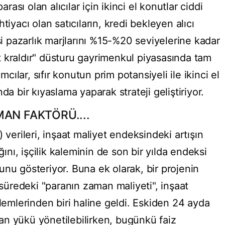
arası olan alıcılar için ikinci el konutlar ciddi
 ihtiyacı olan satıcıların, kredi bekleyen alıcı
si pazarlık marjlarını %15-%20 seviyelerine kadar
 kraldır" düsturu gayrimenkul piyasasında tam
mcılar, sıfır konutun prim potansiyeli ile ikinci el
da bir kıyaslama yaparak strateji geliştiriyor.
AN FAKTÖRÜ....
 verileri, inşaat maliyet endeksindeki artışın
ı, işçilik kaleminin de son bir yılda endeksi
nu gösteriyor. Buna ek olarak, bir projenin
üredeki "paranın zaman maliyeti", inşaat
alemlerinden biri haline geldi. Eskiden 24 ayda
n yükü yönetilebilirken, bugünkü faiz