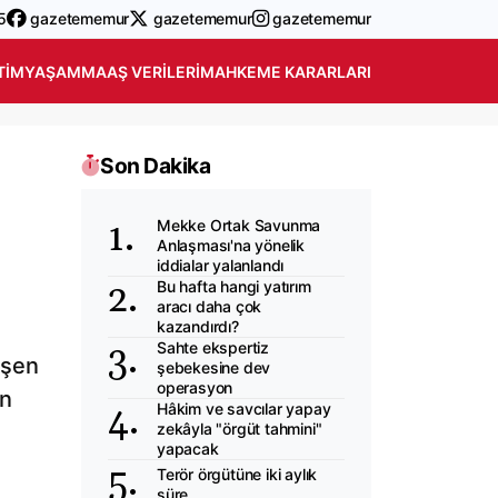
5
gazetememur
gazetememur
gazetememur
TIM
YAŞAM
MAAŞ VERILERI
MAHKEME KARARLARI
Son Dakika
Mekke Ortak Savunma
Anlaşması'na yönelik
iddialar yalanlandı
Bu hafta hangi yatırım
aracı daha çok
kazandırdı?
Sahte ekspertiz
üşen
şebekesine dev
operasyon
ın
Hâkim ve savcılar yapay
zekâyla "örgüt tahmini"
yapacak
Terör örgütüne iki aylık
süre