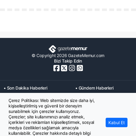
© Copyright 2026 GazeteMemur.com
Bizi Takip Edin
• Son Dakika Haberleri
• Gündem Haberleri
• Memurlar Haberleri
• KPSS Haberleri
Çerez Politikası: Web sitemizde size daha iyi,
• Ekonomi Haberleri
• Eğitim Haberleri
kişiselleştirilmiş ve güvenli bir deneyim
• Yaşam Haberleri
• Maaş Verileri Haberleri
sunabilmek için çerezler kullanıyoruz.
• Mahkeme Kararları
Çerezler; site kullanımınızı analiz etmek,
Haberleri
içerikleri ve reklamları kişiselleştirmek, sosyal
Kabul Et
medya özellikleri sağlamak amacıyla
kullanılabilir. Çerezler hakkında detaylı bilgi