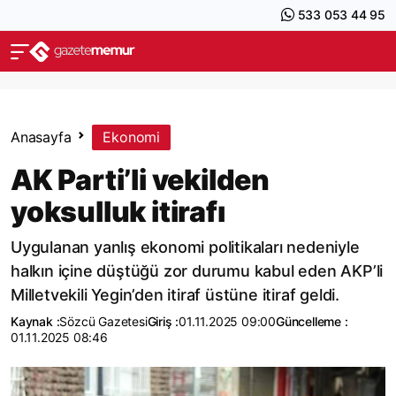
533 053 44 95
Anasayfa
Ekonomi
AK Parti’li vekilden
yoksulluk itirafı
Uygulanan yanlış ekonomi politikaları nedeniyle
halkın içine düştüğü zor durumu kabul eden AKP’li
Milletvekili Yegin’den itiraf üstüne itiraf geldi.
Kaynak :
Sözcü Gazetesi
Giriş :
01.11.2025 09:00
Güncelleme :
01.11.2025 08:46