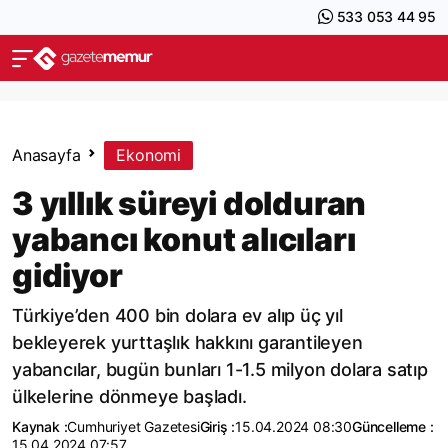
533 053 44 95
Anasayfa
Ekonomi
3 yıllık süreyi dolduran
yabancı konut alıcıları
gidiyor
Türkiye’den 400 bin dolara ev alıp üç yıl
bekleyerek yurttaşlık hakkını garantileyen
yabancılar, bugün bunları 1-1.5 milyon dolara satıp
ülkelerine dönmeye başladı.
Kaynak :
Cumhuriyet Gazetesi
Giriş :
15.04.2024 08:30
Güncelleme :
15.04.2024 07:57