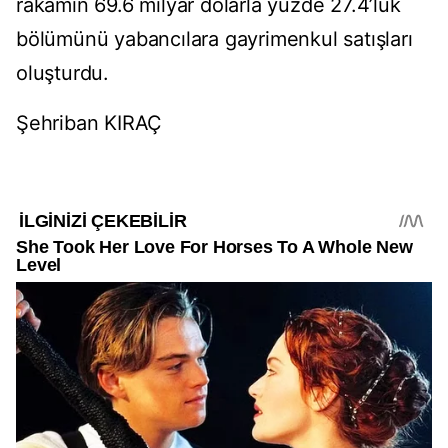
rakamın 69.6 milyar dolarla yüzde 27.4’lük
bölümünü yabancılara gayrimenkul satışları
oluşturdu.
Şehriban KIRAÇ