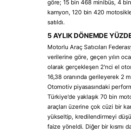
göre; 15 bin 468 minibüs, 4 bi
kamyon, 120 bin 420 motosiklet
satıldı.
5 AYLIK DÖNEMDE YÜZDE
Motorlu Araç Satıcıları Federa
verilerine göre, geçen yılın o
olarak gerçekleşen 2'nci el ot
16,38 oranında gerileyerek 2 m
Otomotiv piyasasındaki perform
Türkiye'de yaklaşık 70 bin motor
araçları üzerine çok cüzi bir ka
yükseltip, kredilendirmeyi düşü
faize yöneldi. Diğer bir kısmı da