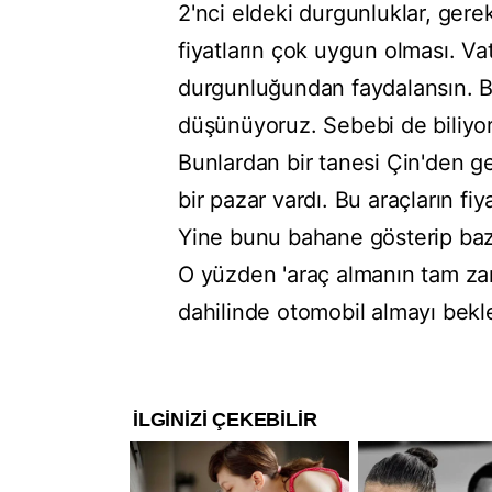
2'nci eldeki durgunluklar, ger
fiyatların çok uygun olması. V
durgunluğundan faydalansın. Bu
düşünüyoruz. Sebebi de biliyo
Bunlardan bir tanesi Çin'den ge
bir pazar vardı. Bu araçların fi
Yine bunu bahane gösterip bazı
O yüzden 'araç almanın tam zam
dahilinde otomobil almayı beklet