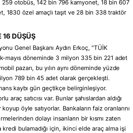
n 259 otobüs, 142 bin 796 kamyonet, 18 bin 607
, 1830 özel amaçlı taşıt ve 28 bin 338 traktör
 16 DÜŞÜŞ
syonu Genel Başkanı Aydın Erkoç, "TÜİK
cak-mayıs döneminde 3 milyon 335 bin 221 adet
omobil pazarı, bu yılın aynı döneminde yüzde
ilyon 789 bin 45 adet olarak gerçekleşti.
ans kaybı gün geçtikçe belirginleşiyor.
lu araç satıcısı var. Bunlar şahıslardan aldığı
r koyup öyle satıyorlar. Bankaların faiz oranlarını
rmelerinden dolayı insanların bir kısmı zaten
 kredi bulamadığı için, ikinci elde araç alma işi