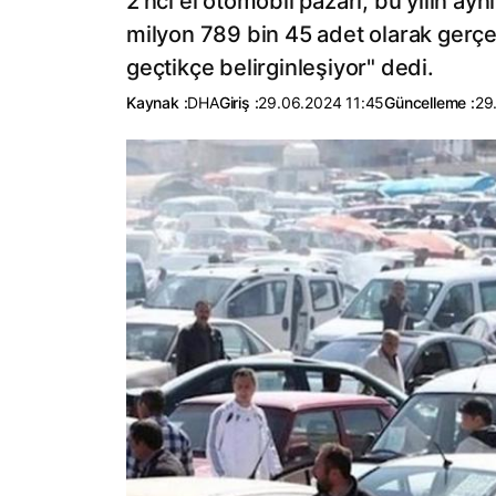
2'nci el otomobil pazarı, bu yılın a
milyon 789 bin 45 adet olarak gerç
geçtikçe belirginleşiyor" dedi.
Kaynak :
DHA
Giriş :
29.06.2024 11:45
Güncelleme :
29