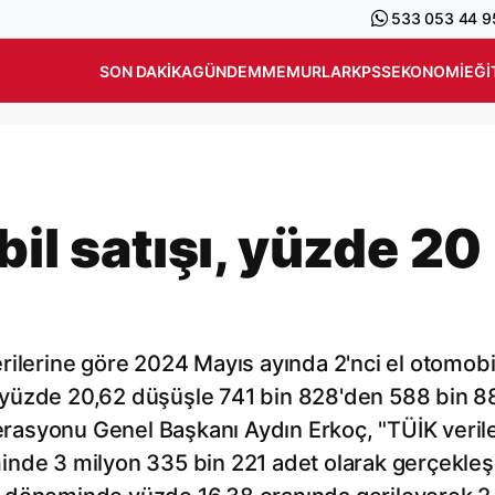
533 053 44 9
SON DAKIKA
GÜNDEM
MEMURLAR
KPSS
EKONOMI
EĞI
bil satışı, yüzde 20
rilerine göre 2024 Mayıs ayında 2'nci el otomobi
öre yüzde 20,62 düşüşle 741 bin 828'den 588 bin 8
derasyonu Genel Başkanı Aydın Erkoç, "TÜİK veril
inde 3 milyon 335 bin 221 adet olarak gerçekle