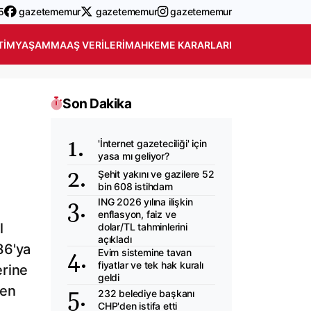
5
gazetememur
gazetememur
gazetememur
TIM
YAŞAM
MAAŞ VERILERI
MAHKEME KARARLARI
Son Dakika
'İnternet gazeteciliği' için
yasa mı geliyor?
Şehit yakını ve gazilere 52
bin 608 istihdam
ING 2026 yılına ilişkin
enflasyon, faiz ve
l
dolar/TL tahminlerini
açıkladı
86'ya
Evim sistemine tavan
fiyatlar ve tek hak kuralı
erine
geldi
şen
232 belediye başkanı
CHP'den istifa etti