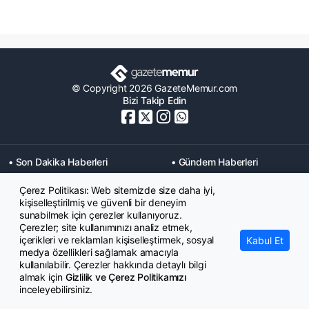
© Copyright 2026 GazeteMemur.com
Bizi Takip Edin
• Son Dakika Haberleri
• Gündem Haberleri
• Memurlar Haberleri
• KPSS Haberleri
Çerez Politikası: Web sitemizde size daha iyi,
• Ekonomi Haberleri
• Eğitim Haberleri
kişiselleştirilmiş ve güvenli bir deneyim
• Yaşam Haberleri
• Maaş Verileri Haberleri
sunabilmek için çerezler kullanıyoruz.
• Mahkeme Kararları
Çerezler; site kullanımınızı analiz etmek,
Haberleri
içerikleri ve reklamları kişiselleştirmek, sosyal
Kabul Et
medya özellikleri sağlamak amacıyla
kullanılabilir. Çerezler hakkında detaylı bilgi
almak için
Gizlilik ve Çerez Politikamızı
inceleyebilirsiniz.