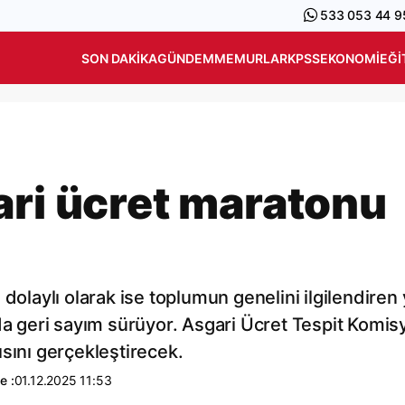
533 053 44 9
SON DAKIKA
GÜNDEM
MEMURLAR
KPSS
EKONOMI
EĞI
ari ücret maratonu
dolaylı olarak ise toplumun genelini ilgilendiren 
nda geri sayım sürüyor. Asgari Ücret Tespit Komis
tısını gerçekleştirecek.
e :
01.12.2025 11:53