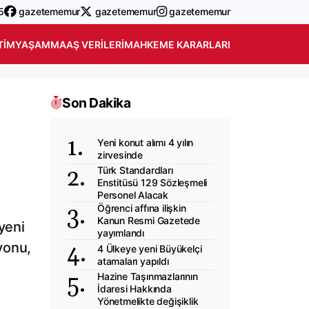
5
gazetememur
gazetememur
gazetememur
TIM
YAŞAM
MAAŞ VERILERI
MAHKEME KARARLARI
Son Dakika
Yeni konut alımı 4 yılın
zirvesinde
Türk Standardları
Enstitüsü 129 Sözleşmeli
Personel Alacak
Öğrenci affına ilişkin
Kanun Resmi Gazetede
yeni
yayımlandı
yonu,
4 Ülkeye yeni Büyükelçi
atamaları yapıldı
Hazine Taşınmazlarının
İdaresi Hakkında
Yönetmelikte değişiklik