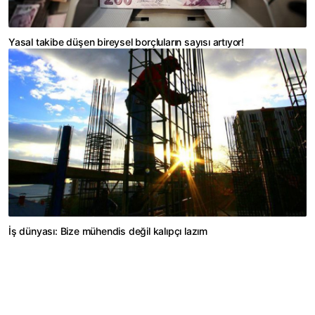
Yasal takibe düşen bireysel borçluların sayısı artıyor!
İş dünyası: Bize mühendis değil kalıpçı lazım