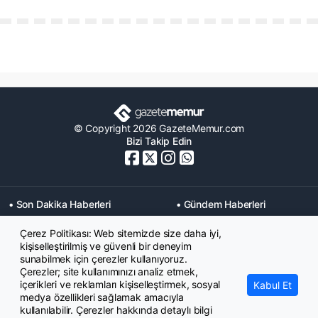
© Copyright 2026 GazeteMemur.com
Bizi Takip Edin
• Son Dakika Haberleri
• Gündem Haberleri
• Memurlar Haberleri
• KPSS Haberleri
Çerez Politikası: Web sitemizde size daha iyi,
• Ekonomi Haberleri
• Eğitim Haberleri
kişiselleştirilmiş ve güvenli bir deneyim
• Yaşam Haberleri
• Maaş Verileri Haberleri
sunabilmek için çerezler kullanıyoruz.
• Mahkeme Kararları
Çerezler; site kullanımınızı analiz etmek,
Haberleri
içerikleri ve reklamları kişiselleştirmek, sosyal
Kabul Et
medya özellikleri sağlamak amacıyla
kullanılabilir. Çerezler hakkında detaylı bilgi