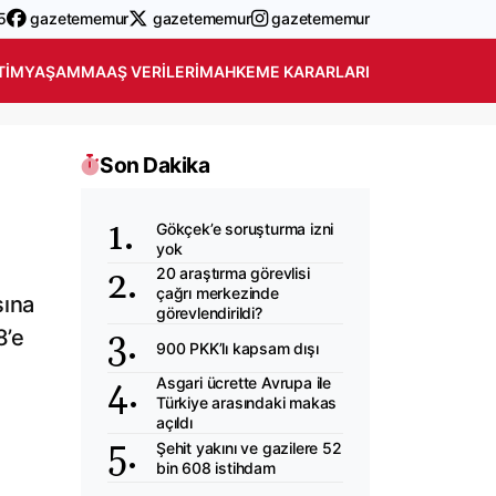
5
gazetememur
gazetememur
gazetememur
TIM
YAŞAM
MAAŞ VERILERI
MAHKEME KARARLARI
Son Dakika
Gökçek’e soruşturma izni
yok
20 araştırma görevlisi
çağrı merkezinde
sına
görevlendirildi?
8’e
900 PKK’lı kapsam dışı
Asgari ücrette Avrupa ile
Türkiye arasındaki makas
açıldı
Şehit yakını ve gazilere 52
bin 608 istihdam