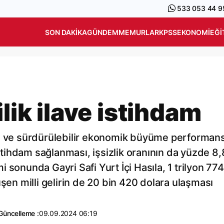
533 053 44 9
SON DAKIKA
GÜNDEM
MEMURLAR
KPSS
EKONOMI
EĞI
ilik ilave istihdam
li ve sürdürülebilir ekonomik büyüme performan
istihdam sağlanması, işsizlik oranının da yüzde 8,
 sonunda Gayri Safi Yurt İçi Hasıla, 1 trilyon 774
üşen milli gelirin de 20 bin 420 dolara ulaşması
Güncelleme :
09.09.2024 06:19