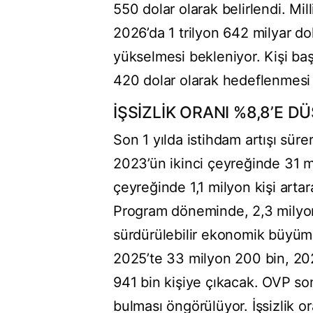
550 dolar olarak belirlendi. Mill
2026’da 1 trilyon 642 milyar do
yükselmesi bekleniyor. Kişi ba
420 dolar olarak hedeflenmesi 
İŞSİZLİK ORANI %8,8’E D
Son 1 yılda istihdam artışı süre
2023’ün ikinci çeyreğinde 31 m
çeyreğinde 1,1 milyon kişi arta
Program döneminde, 2,3 milyon 
sürdürülebilir ekonomik büyüm
2025’te 33 milyon 200 bin, 20
941 bin kişiye çıkacak. OVP so
bulması öngörülüyor. İşsizlik o