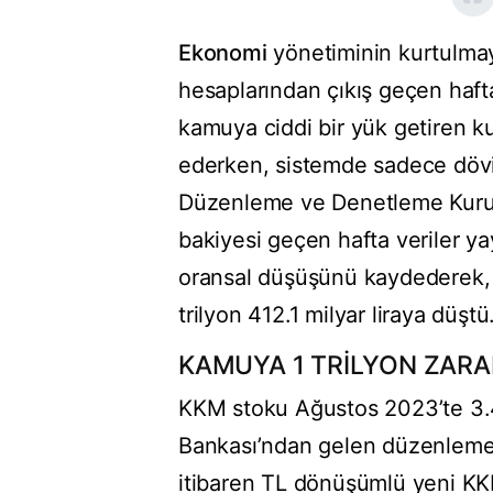
Ekonomi
yönetiminin kurtulmay
hesaplarından çıkış geçen hafta
kamuya ciddi bir yük getiren k
ederken, sistemde sadece dövi
Düzenleme ve Denetleme Kurum
bakiyesi geçen hafta veriler y
oransal düşüşünü kaydederek, y
trilyon 412.1 milyar liraya düştü
KAMUYA 1 TRİLYON ZARA
KKM stoku Ağustos 2023’te 3.4 
Bankası’ndan gelen düzenlemele
itibaren TL dönüşümlü yeni K