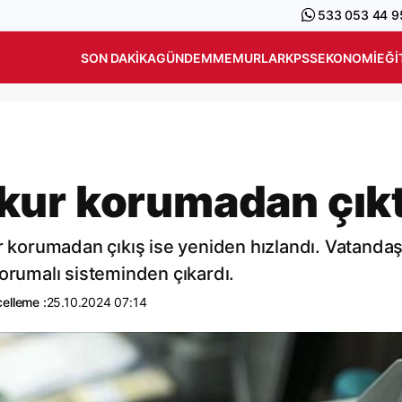
533 053 44 9
SON DAKIKA
GÜNDEM
MEMURLAR
KPSS
EKONOMI
EĞI
ra kur korumadan çıkt
ur korumadan çıkış ise yeniden hızlandı. Vatanda
r korumalı sisteminden çıkardı.
elleme :
25.10.2024 07:14