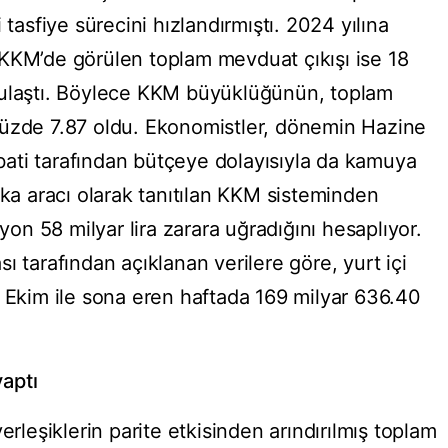
sfiye sürecini hızlandırmıştı. 2024 yılına
an KKM’de görülen toplam mevduat çıkışı ise 18
aya ulaştı. Böylece KKM büyüklüğünün, toplam
yüzde 7.87 oldu. Ekonomistler, dönemin Hazine
ati tarafından bütçeye dolayısıyla da kamuya
ika aracı olarak tanıtılan KKM sisteminden
lyon 58 milyar lira zarara uğradığını hesaplıyor.
ı tarafından açıklanan verilere göre, yurt içi
8 Ekim ile sona eren haftada 169 milyar 636.40
yaptı
yerleşiklerin parite etkisinden arındırılmış toplam