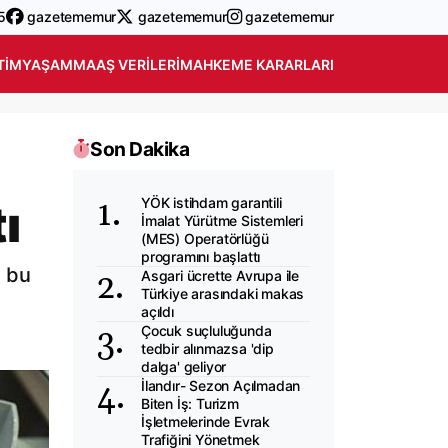
5
gazetememur
gazetememur
gazetememur
TIM
YAŞAM
MAAŞ VERILERI
MAHKEME KARARLARI
Son Dakika
YÖK istihdam garantili
ı
İmalat Yürütme Sistemleri
(MES) Operatörlüğü
programını başlattı
ş bu
Asgari ücrette Avrupa ile
Türkiye arasındaki makas
açıldı
Çocuk suçluluğunda
tedbir alınmazsa 'dip
dalga' geliyor
İlandır- Sezon Açılmadan
Biten İş: Turizm
İşletmelerinde Evrak
Trafiğini Yönetmek