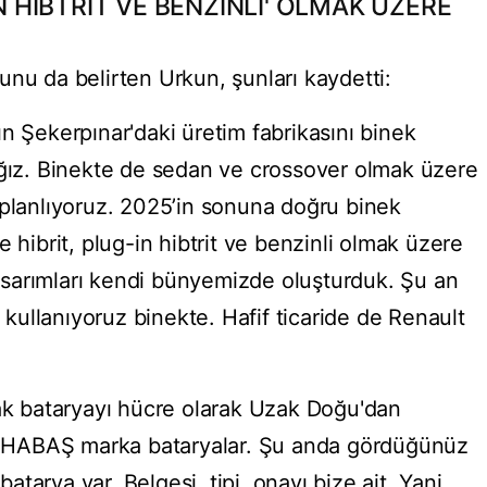
İN HİBTRİT VE BENZİNLİ' OLMAK ÜZERE
unu da belirten Urkun, şunları kaydetti:
n Şekerpınar'daki üretim fabrikasını binek
ağız. Binekte de sedan ve crossover olmak üzere
 planlıyoruz. 2025’in sonuna doğru binek
 hibrit, plug-in hibtrit ve benzinli olmak üzere
sarımları kendi bünyemizde oluşturduk. Şu an
ullanıyoruz binekte. Hafif ticaride de Renault
cak bataryayı hücre olarak Uzak Doğu'dan
ani HABAŞ marka bataryalar. Şu anda gördüğünüz
tarya var. Belgesi, tipi, onayı bize ait. Yani