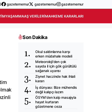
5
gazetememur
gazetememur
gazetememur
TIM
YAŞAM
MAAŞ VERILERI
MAHKEME KARARLARI
Son Dakika
Okul saldırılarına karşı
erken müdahale modeli
Meteoroloji'den çok
sayıda il için gök gürültülü
sağanak uyarısı
Ziynet haczinde hak ihlali
kararı
tim
İş dünyası: Bize mühendis
olmak
değil kalıpçı lazım
zinli
ÖSYM'den kalp masajıyla
hayat kurtaran
gözetmene ceza