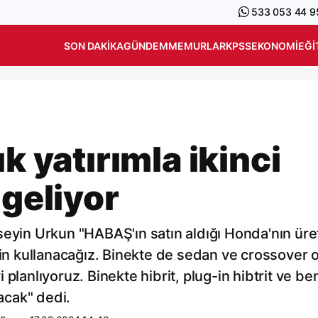
533 053 44 9
SON DAKIKA
GÜNDEM
MEMURLAR
KPSS
EKONOMI
EĞI
k yatırımla ikinci
 geliyor
in Urkun "HABAŞ'ın satın aldığı Honda'nın üre
için kullanacağız. Binekte de sedan ve crossover 
planlıyoruz. Binekte hibrit, plug-in hibtrit ve ben
acak" dedi.