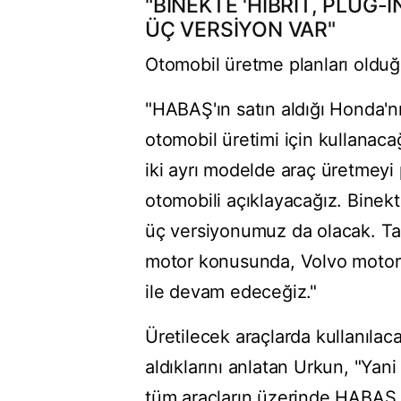
"BİNEKTE 'HİBRİT, PLUG-
ÜÇ VERSİYON VAR"
Otomobil üretme planları olduğ
"HABAŞ'ın satın aldığı Honda'nı
otomobil üretimi için kullanac
iki ayrı modelde araç üretmeyi
otomobili açıklayacağız. Binekte
üç versiyonumuz da olacak. Ta
motor konusunda, Volvo motor k
ile devam edeceğiz."
Üretilecek araçlarda kullanıla
aldıklarını anlatan Urkun, "Y
tüm araçların üzerinde HABAŞ ba