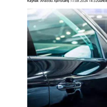
Kaynak :
Anadolu Ajansı
Giriş :
17.09.2024 14:32
Günce