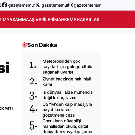
5
gazetememur
gazetememur
gazetememur
TIM
YAŞAM
MAAŞ VERILERI
MAHKEME KARARLARI
Son Dakika
Meteoroloji'den çok
si
sayıda il için gök gürültülü
sağanak uyarısı
Ziynet haczinde hak ihlali
kararı
İş dünyası: Bize mühendis
değil kalıpçı lazım
ÖSYM'den kalp masajıyla
şkanı
hayat kurtaran
gözetmene ceza
Çocukların güvenliği
mahalleden okula, dijital
dünyadan sosyal yaşama