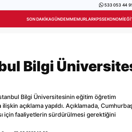
533 053 44 9
SON DAKIKA
GÜNDEM
MEMURLAR
KPSS
EKONOMI
EĞI
ul Bilgi Üniversite
anbul Bilgi Üniversitesinin eğitim öğretim
a ilişkin açıklama yapıldı. Açıklamada, Cumhurba
çin faaliyetlerin sürdürülmesi gerektiğini