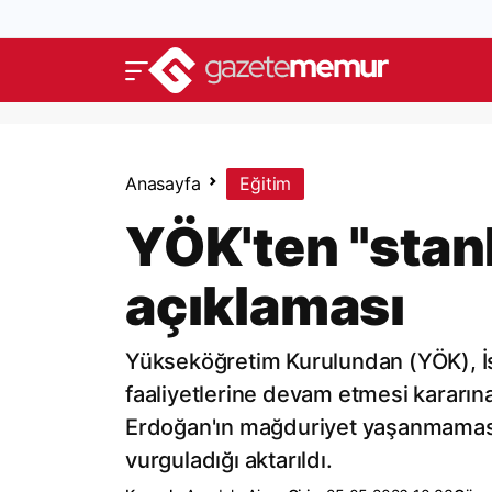
Anasayfa
Eğitim
YÖK'ten "stanb
açıklaması
Yükseköğretim Kurulundan (YÖK), İst
faaliyetlerine devam etmesi kararın
Erdoğan'ın mağduriyet yaşanmaması i
vurguladığı aktarıldı.