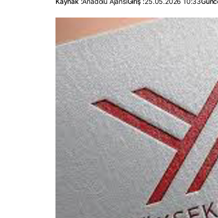
Kaynak :
Anadolu Ajansı
Giriş :
25.05.2026 10:33
Günce