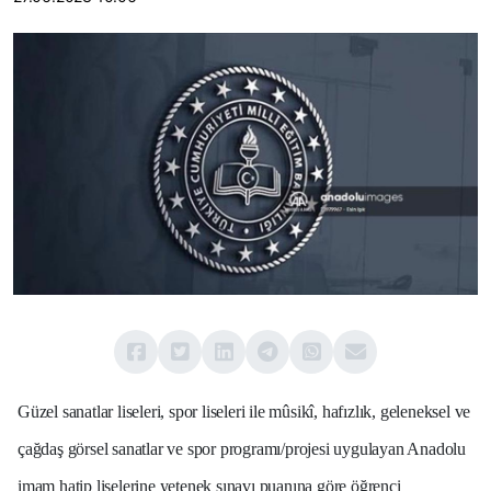
Güzel sanatlar liseleri, spor liseleri ile mûsikî, hafızlık, geleneksel ve
çağdaş görsel sanatlar ve spor programı/projesi uygulayan Anadolu
imam hatip liselerine yetenek sınavı puanına göre öğrenci