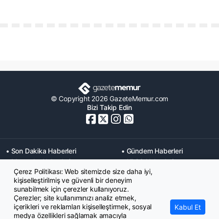
© Copyright 2026 GazeteMemur.com
Bizi Takip Edin
• Son Dakika Haberleri
• Gündem Haberleri
• Memurlar Haberleri
• KPSS Haberleri
Çerez Politikası: Web sitemizde size daha iyi,
• Ekonomi Haberleri
• Eğitim Haberleri
kişiselleştirilmiş ve güvenli bir deneyim
• Yaşam Haberleri
• Maaş Verileri Haberleri
sunabilmek için çerezler kullanıyoruz.
• Mahkeme Kararları
Çerezler; site kullanımınızı analiz etmek,
Haberleri
içerikleri ve reklamları kişiselleştirmek, sosyal
Kabul Et
medya özellikleri sağlamak amacıyla