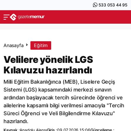
533 053 44 95
Anasayfa
Eğitim
Velilere yönelik LGS
Kılavuzu hazırlandı
Milli Eğitim Bakanlığınca (MEB), Liselere Geçiş
Sistemi (LGS) kapsamındaki merkezi sınavın
ardından başlayacak tercih sürecinde öğrenci ve
ailelerine kapsamlı bilgi verilmesi amacıyla "Tercih
Süreci Öğrenci ve Veli Bilgilendirme Kılavuzu"
hazırlandı.
Kaynak :
Anadolu Ajansı
Giriş :
09.07.2026 15:06
Güncelleme :