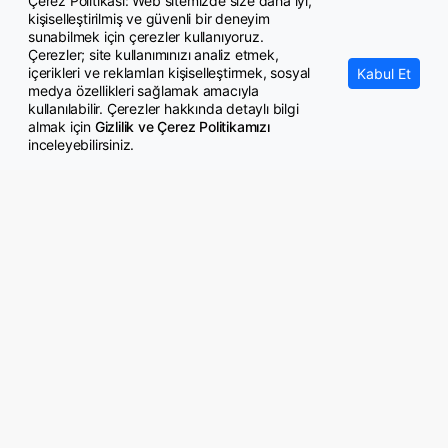
Çerez Politikası: Web sitemizde size daha iyi,
kişiselleştirilmiş ve güvenli bir deneyim
Ücretli öğretmene kadro yok
sunabilmek için çerezler kullanıyoruz.
Çerezler; site kullanımınızı analiz etmek,
içerikleri ve reklamları kişiselleştirmek, sosyal
Kabul Et
medya özellikleri sağlamak amacıyla
kullanılabilir. Çerezler hakkında detaylı bilgi
almak için
Gizlilik ve Çerez Politikamızı
inceleyebilirsiniz.
© Copyright 2026 GazeteMemur.com
Bizi Takip Edin
• Son Dakika Haberleri
• Gündem Haberleri