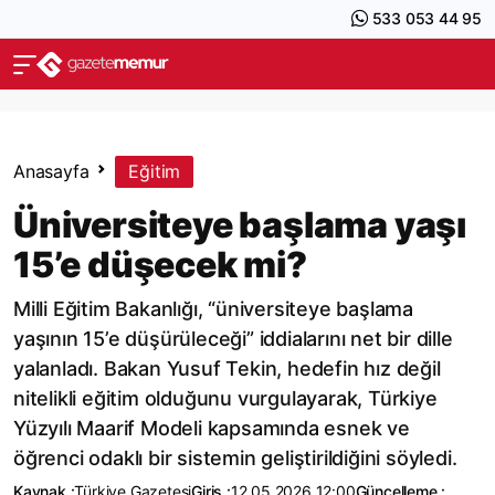
533 053 44 95
Anasayfa
Eğitim
Üniversiteye başlama yaşı
15’e düşecek mi?
Milli Eğitim Bakanlığı, “üniversiteye başlama
yaşının 15’e düşürüleceği” iddialarını net bir dille
yalanladı. Bakan Yusuf Tekin, hedefin hız değil
nitelikli eğitim olduğunu vurgulayarak, Türkiye
Yüzyılı Maarif Modeli kapsamında esnek ve
öğrenci odaklı bir sistemin geliştirildiğini söyledi.
Kaynak :
Türkiye Gazetesi
Giriş :
12.05.2026 12:00
Güncelleme :