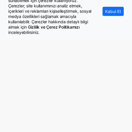
sunabilmek için çerezler kullanıyoruz.
Çerezler; site kullanımınızı analiz etmek,
içerikleri ve reklamları kişiselleştirmek, sosyal
Kabul Et
medya özellikleri sağlamak amacıyla
kullanılabilir. Çerezler hakkında detaylı bilgi
almak için
Gizlilik ve Çerez Politikamızı
inceleyebilirsiniz.
© Copyright 2026 GazeteMemur.com
Bizi Takip Edin
• Son Dakika Haberleri
• Gündem Haberleri
• Memurlar Haberleri
• KPSS Haberleri
• Ekonomi Haberleri
• Eğitim Haberleri