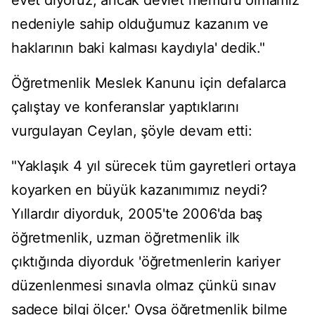
evet diyoruz, ancak devlet memuru olmamız
nedeniyle sahip olduğumuz kazanım ve
haklarının baki kalması kaydıyla' dedik."
Öğretmenlik Meslek Kanunu için defalarca
çalıştay ve konferanslar yaptıklarını
vurgulayan Ceylan, şöyle devam etti:
"Yaklaşık 4 yıl sürecek tüm gayretleri ortaya
koyarken en büyük kazanımımız neydi?
Yıllardır diyorduk, 2005'te 2006'da baş
öğretmenlik, uzman öğretmenlik ilk
çıktığında diyorduk 'öğretmenlerin kariyer
düzenlenmesi sınavla olmaz çünkü sınav
sadece bilgi ölçer.' Oysa öğretmenlik bilme