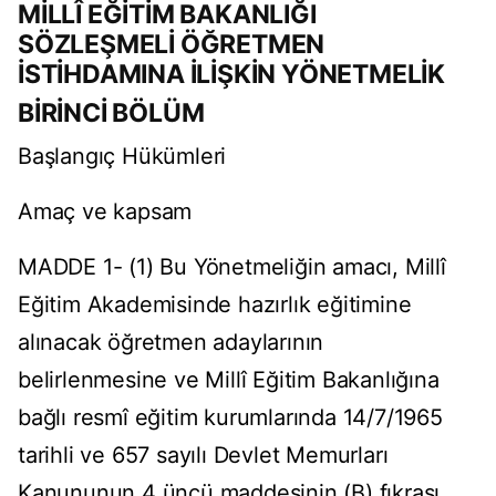
MİLLÎ EĞİTİM BAKANLIĞI
SÖZLEŞMELİ ÖĞRETMEN
İSTİHDAMINA İLİŞKİN YÖNETMELİK
BİRİNCİ BÖLÜM
Başlangıç Hükümleri
Amaç ve kapsam
MADDE 1- (1) Bu Yönetmeliğin amacı, Millî
Eğitim Akademisinde hazırlık eğitimine
alınacak öğretmen adaylarının
belirlenmesine ve Millî Eğitim Bakanlığına
bağlı resmî eğitim kurumlarında 14/7/1965
tarihli ve 657 sayılı Devlet Memurları
Kanununun 4 üncü maddesinin (B) fıkrası