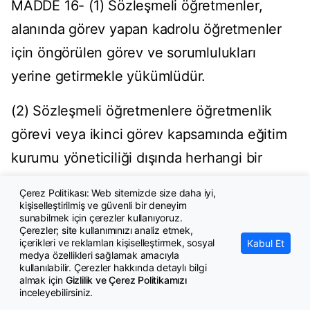
MADDE 16- (1) Sözleşmeli öğretmenler,
alanında görev yapan kadrolu öğretmenler
için öngörülen görev ve sorumlulukları
yerine getirmekle yükümlüdür.
(2) Sözleşmeli öğretmenlere öğretmenlik
görevi veya ikinci görev kapsamında eğitim
kurumu yöneticiliği dışında herhangi bir
görev verilemez.
Çerez Politikası: Web sitemizde size daha iyi,
kişiselleştirilmiş ve güvenli bir deneyim
Sözleşme süresi
sunabilmek için çerezler kullanıyoruz.
Çerezler; site kullanımınızı analiz etmek,
içerikleri ve reklamları kişiselleştirmek, sosyal
Kabul Et
MADDE 17- (1) Sözleşmeli öğretmenlerle
medya özellikleri sağlamak amacıyla
kullanılabilir. Çerezler hakkında detaylı bilgi
mali yılla sınırlı olarak sözleşme yapılır.
almak için
Gizlilik ve Çerez Politikamızı
inceleyebilirsiniz.
Sözleşmesi feshedilmeyenlerin sözleşme