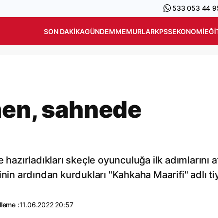
533 053 44 9
SON DAKIKA
GÜNDEM
MEMURLAR
KPSS
EKONOMI
EĞI
men, sahnede
 hazırladıkları skeçle oyunculuğa ilk adımlarını a
inin ardından kurdukları "Kahkaha Maarifi" adlı ti
leme :
11.06.2022 20:57