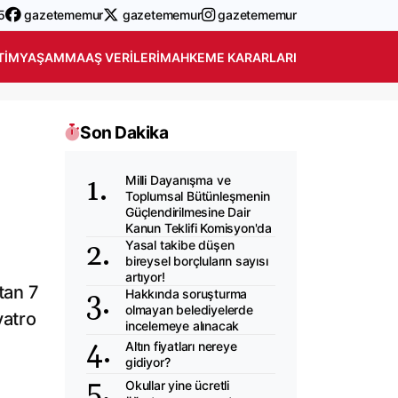
5
gazetememur
gazetememur
gazetememur
TIM
YAŞAM
MAAŞ VERILERI
MAHKEME KARARLARI
Son Dakika
Milli Dayanışma ve
Toplumsal Bütünleşmenin
Güçlendirilmesine Dair
Kanun Teklifi Komisyon'da
Yasal takibe düşen
bireysel borçluların sayısı
artıyor!
tan 7
Hakkında soruşturma
olmayan belediyelerde
yatro
incelemeye alınacak
Altın fiyatları nereye
gidiyor?
Okullar yine ücretli