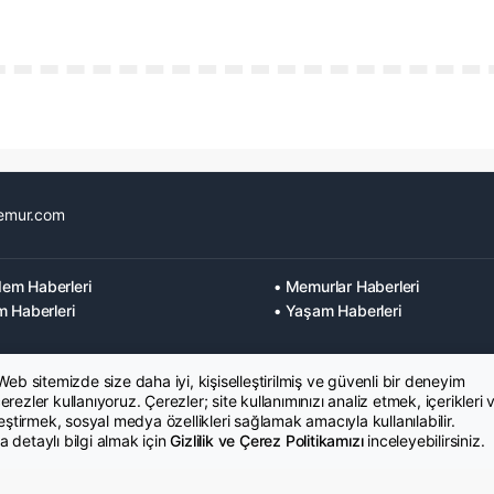
emur.com
em Haberleri
• Memurlar Haberleri
m Haberleri
• Yaşam Haberleri
 Web sitemizde size daha iyi, kişiselleştirilmiş ve güvenli bir deneyim
rezler kullanıyoruz. Çerezler; site kullanımınızı analiz etmek, içerikleri 
leştirmek, sosyal medya özellikleri sağlamak amacıyla kullanılabilir.
 detaylı bilgi almak için
Gizlilik ve Çerez Politikamızı
inceleyebilirsiniz.