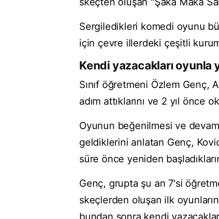
skeçten oluşan "Şaka Maka Sahn
Sergiledikleri komedi oyunu b
için çevre illerdeki çeşitli kuru
Kendi yazacakları oyunla y
Sınıf öğretmeni Özlem Genç, AA
adım attıklarını ve 2 yıl önce o
Oyunun beğenilmesi ve devamıyla
geldiklerini anlatan Genç, Kovi
süre önce yeniden başladıklarını
Genç, grupta şu an 7'si öğretm
skeçlerden oluşan ilk oyunları
bundan sonra kendi yazacakları