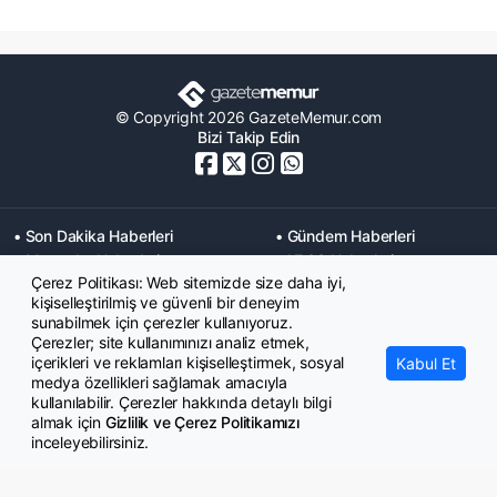
© Copyright 2026 GazeteMemur.com
Bizi Takip Edin
• Son Dakika Haberleri
• Gündem Haberleri
• Memurlar Haberleri
• KPSS Haberleri
Çerez Politikası: Web sitemizde size daha iyi,
• Ekonomi Haberleri
• Eğitim Haberleri
kişiselleştirilmiş ve güvenli bir deneyim
• Yaşam Haberleri
• Maaş Verileri Haberleri
sunabilmek için çerezler kullanıyoruz.
• Mahkeme Kararları
Çerezler; site kullanımınızı analiz etmek,
Haberleri
içerikleri ve reklamları kişiselleştirmek, sosyal
Kabul Et
medya özellikleri sağlamak amacıyla
kullanılabilir. Çerezler hakkında detaylı bilgi
almak için
Gizlilik ve Çerez Politikamızı
inceleyebilirsiniz.