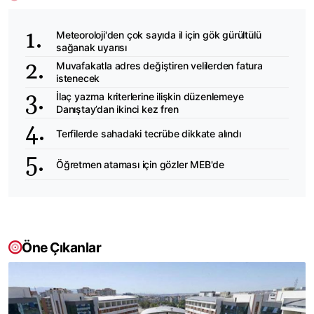
Meteoroloji'den çok sayıda il için gök gürültülü
sağanak uyarısı
Muvafakatla adres değiştiren velilerden fatura
istenecek
İlaç yazma kriterlerine ilişkin düzenlemeye
Danıştay’dan ikinci kez fren
Terfilerde sahadaki tecrübe dikkate alındı
Öğretmen ataması için gözler MEB'de
Öne Çıkanlar