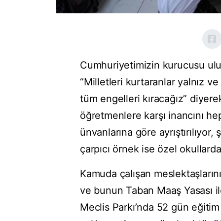
Cumhuriyetimizin kurucusu ulu
“Milletleri kurtaranlar yalnız v
tüm engelleri kıracağız” diyer
öğretmenlere karşı inancını h
ünvanlarına göre ayrıştırılıyor
çarpıcı örnek ise özel okullard
Kamuda çalışan meslektaşlarını
ve bunun Taban Maaş Yasası ile 
Meclis Parkı’nda 52 gün eğitim 