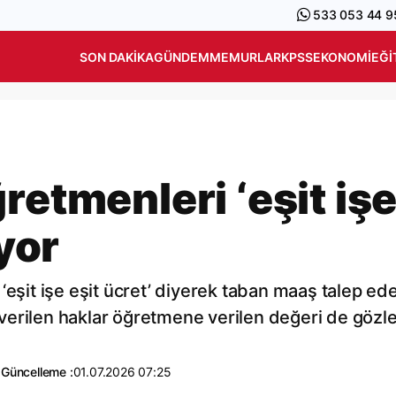
533 053 44 9
SON DAKIKA
GÜNDEM
MEMURLAR
KPSS
EKONOMI
EĞI
retmenleri ‘eşit iş
iyor
‘eşit işe eşit ücret’ diyerek taban maaş talep ed
erilen haklar öğretmene verilen değeri de gözle
0
Güncelleme :
01.07.2026 07:25