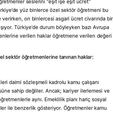
retmenler seslerini “eşit işe eşit ücret”
ürkiye’de yüz binlerce özel sektör öğretmeni bu
erirken, on binlercesi asgari ücret civarında bir
ışıyor. Türkiye’de durum böyleyken bazı Avrupa
enlerine verilen haklar öğretmene verilen değeri
zel sektör öğretmenlerine tanınan haklar:
leri daimi sözleşmeli kadrolu kamu çalışanı
üne sahip değiller. Ancak; kariyer ilerlemesi ve
retmenlerle aynı. Emeklilik planı hariç sosyal
r ile benzerlik gösteriyor. Öğretmenler kamu