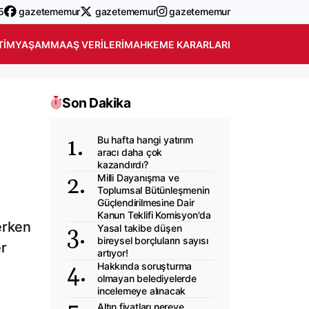
5
gazetememur
gazetememur
gazetememur
TIM
YAŞAM
MAAŞ VERILERI
MAHKEME KARARLARI
Son Dakika
Bu hafta hangi yatırım
e
aracı daha çok
kazandırdı?
Milli Dayanışma ve
Toplumsal Bütünleşmenin
Güçlendirilmesine Dair
Kanun Teklifi Komisyon'da
erken
Yasal takibe düşen
bireysel borçluların sayısı
r
artıyor!
Hakkında soruşturma
olmayan belediyelerde
incelemeye alınacak
Altın fiyatları nereye