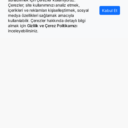
Çerezler; site kullanımınızı analiz etmek,
içerikleri ve reklamları kişiselleştirmek, sosyal
Kabul Et
medya özellikleri sağlamak amacıyla
kullanılabilir. Çerezler hakkında detaylı bilgi
almak için
Gizlilik ve Çerez Politikamızı
inceleyebilirsiniz.
© Copyright 2026 GazeteMemur.com
Bizi Takip Edin
• Son Dakika Haberleri
• Gündem Haberleri
• Memurlar Haberleri
• KPSS Haberleri
• Ekonomi Haberleri
• Eğitim Haberleri