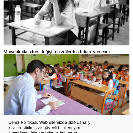
Muvafakatla adres değiştiren velilerden fatura istenecek
Çerez Politikası: Web sitemizde size daha iyi,
kişiselleştirilmiş ve güvenli bir deneyim
Talip Geylan: Norm kadro açığı 55 ilde 80 bin 449
sunabilmek için çerezler kullanıyoruz.