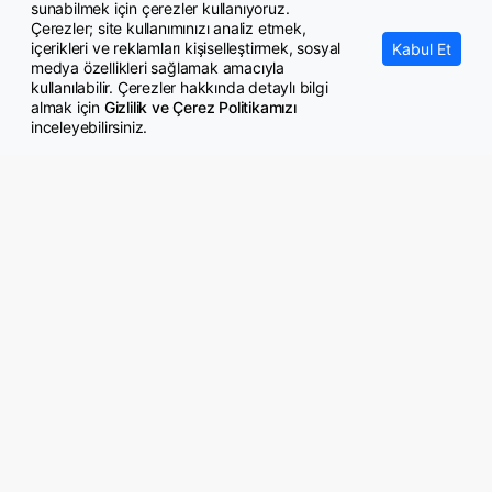
1.5 milyon öğrenciye dönüş yolu açıldı
sunabilmek için çerezler kullanıyoruz.
Çerezler; site kullanımınızı analiz etmek,
içerikleri ve reklamları kişiselleştirmek, sosyal
Kabul Et
medya özellikleri sağlamak amacıyla
kullanılabilir. Çerezler hakkında detaylı bilgi
almak için
Gizlilik ve Çerez Politikamızı
inceleyebilirsiniz.
© Copyright 2026 GazeteMemur.com
Bizi Takip Edin
• Son Dakika Haberleri
• Gündem Haberleri
• Memurlar Haberleri
• KPSS Haberleri