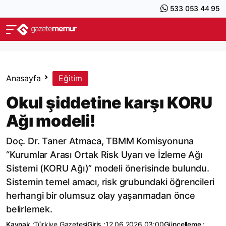
533 053 44 95
Anasayfa
Eğitim
Okul şiddetine karşı KORU
Ağı modeli!
Doç. Dr. Taner Atmaca, TBMM Komisyonuna
“Kurumlar Arası Ortak Risk Uyarı ve İzleme Ağı
Sistemi (KORU Ağı)” modeli önerisinde bulundu.
Sistemin temel amacı, risk grubundaki öğrencileri
herhangi bir olumsuz olay yaşanmadan önce
belirlemek.
Kaynak :
Türkiye Gazetesi
Giriş :
12.06.2026 03:00
Güncelleme :