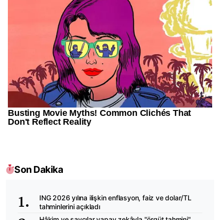
Son Dakika
ING 2026 yılına ilişkin enflasyon, faiz ve dolar/TL
tahminlerini açıkladı
Hâkim ve savcılar yapay zekâyla "örgüt tahmini"