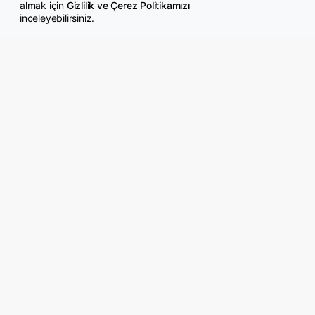
almak için
Gizlilik ve Çerez Politikamızı
inceleyebilirsiniz.
© Copyright 2026 GazeteMemur.com
Bizi Takip Edin
• Son Dakika Haberleri
• Gündem Haberleri
• Memurlar Haberleri
• KPSS Haberleri
• Ekonomi Haberleri
• Eğitim Haberleri
• Yaşam Haberleri
• Maaş Verileri Haberleri
• Mahkeme Kararları
Haberleri