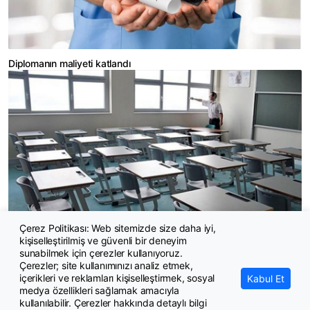
Diplomanın maliyeti katlandı
Çerez Politikası: Web sitemizde size daha iyi,
kişiselleştirilmiş ve güvenli bir deneyim
Bazı özel okullar zammı sınırlı yaptı, burs sayısını artırdı
sunabilmek için çerezler kullanıyoruz.
Çerezler; site kullanımınızı analiz etmek,
içerikleri ve reklamları kişiselleştirmek, sosyal
Kabul Et
medya özellikleri sağlamak amacıyla
kullanılabilir. Çerezler hakkında detaylı bilgi