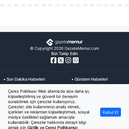
© Copyright 2026 GazeteMemur.com
Bizi Takip Edin
• Son Dakika Haberleri
• Gündem Haberleri
• Memurlar Haberleri
• KPSS Haberleri
Çerez Politikası: Web sitemizde size daha iyi,
• Ekonomi Haberleri
• Eğitim Haberleri
kişiselleştirilmiş ve güvenli bir deneyim
• Yaşam Haberleri
• Maaş Verileri Haberleri
sunabilmek için çerezler kullanıyoruz.
• Mahkeme Kararları
Çerezler; site kullanımınızı analiz etmek,
Haberleri
içerikleri ve reklamları kişiselleştirmek, sosyal
Kabul Et
medya özellikleri sağlamak amacıyla
kullanılabilir. Çerezler hakkında detaylı bilgi
almak için
Gizlilik ve Çerez Politikamızı