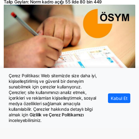
Talip Geylan: Norm kadro açığı 55 ilde 80 bin 449
Çerez Politikası: Web sitemizde size daha iyi,
kişiselleştirilmiş ve güvenli bir deneyim
2026- LGS yerleştirme sonuçları açıklandı
sunabilmek için çerezler kullanıyoruz.
Çerezler; site kullanımınızı analiz etmek,
içerikleri ve reklamları kişiselleştirmek, sosyal
Kabul Et
medya özellikleri sağlamak amacıyla
kullanılabilir. Çerezler hakkında detaylı bilgi
almak için
Gizlilik ve Çerez Politikamızı
inceleyebilirsiniz.