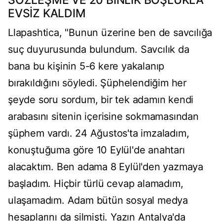
SÖZLEŞME VE 20 BİNLİK BOŞLUKLA
EVSİZ KALDIM
Llapashtica, "Bunun üzerine ben de savcılığa
suç duyurusunda bulundum. Savcılık da
bana bu kişinin 5-6 kere yakalanıp
bırakıldığını söyledi. Şüphelendiğim her
şeyde soru sordum, bir tek adamın kendi
arabasını sitenin içerisine sokmamasından
şüphem vardı. 24 Ağustos'ta imzaladım,
konuştuğuma göre 10 Eylül'de anahtarı
alacaktım. Ben adama 8 Eylül'den yazmaya
başladım. Hiçbir türlü cevap alamadım,
ulaşamadım. Adam bütün sosyal medya
hesaplarını da silmişti. Yazın Antalya'da