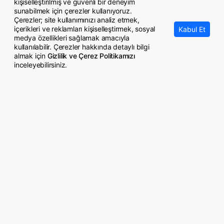
kişiselleştirilmiş ve güvenli bir deneyim
Kiralar, üniversite tercihlerinde başarı sıralamasının önüne geçti
sunabilmek için çerezler kullanıyoruz.
Çerezler; site kullanımınızı analiz etmek,
içerikleri ve reklamları kişiselleştirmek, sosyal
Kabul Et
medya özellikleri sağlamak amacıyla
kullanılabilir. Çerezler hakkında detaylı bilgi
almak için
Gizlilik ve Çerez Politikamızı
inceleyebilirsiniz.
© Copyright 2026 GazeteMemur.com
Bizi Takip Edin
• Son Dakika Haberleri
• Gündem Haberleri
• Memurlar Haberleri
• KPSS Haberleri