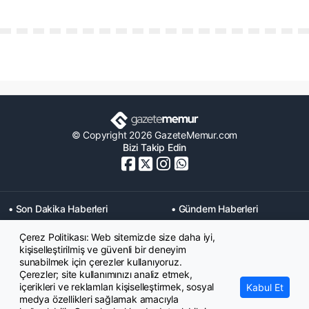
© Copyright 2026 GazeteMemur.com
Bizi Takip Edin
• Son Dakika Haberleri
• Gündem Haberleri
• Memurlar Haberleri
• KPSS Haberleri
Çerez Politikası: Web sitemizde size daha iyi,
• Ekonomi Haberleri
• Eğitim Haberleri
kişiselleştirilmiş ve güvenli bir deneyim
• Yaşam Haberleri
• Maaş Verileri Haberleri
sunabilmek için çerezler kullanıyoruz.
• Mahkeme Kararları
Çerezler; site kullanımınızı analiz etmek,
Haberleri
içerikleri ve reklamları kişiselleştirmek, sosyal
Kabul Et
medya özellikleri sağlamak amacıyla