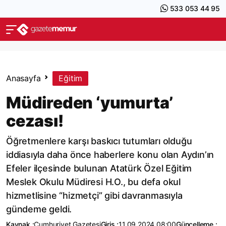
533 053 44 95
Anasayfa
Eğitim
Müdireden ‘yumurta’
cezası!
Öğretmenlere karşı baskıcı tutumları olduğu
iddiasıyla daha önce haberlere konu olan Aydın’ın
Efeler ilçesinde bulunan Atatürk Özel Eğitim
Meslek Okulu Müdiresi H.O., bu defa okul
hizmetlisine “hizmetçi” gibi davranmasıyla
gündeme geldi.
Kaynak :
Cumhuriyet Gazetesi
Giriş :
11.09.2024 08:00
Güncelleme :