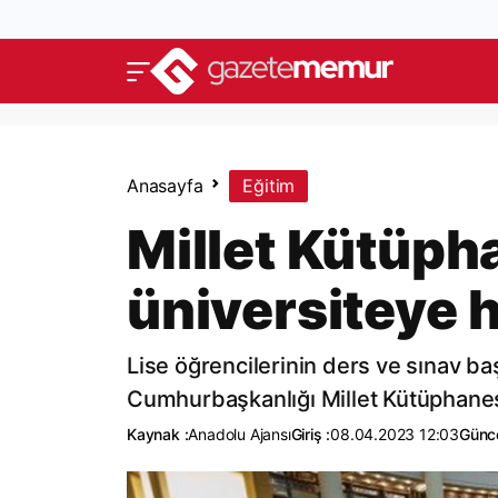
Anasayfa
Eğitim
Millet Kütüph
üniversiteye h
Lise öğrencilerinin ders ve sınav baş
Cumhurbaşkanlığı Millet Kütüphanesi
Kaynak :
Anadolu Ajansı
Giriş :
08.04.2023 12:03
Günce