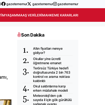
5
gazetememur
gazetememur
gazetememur
TIM
YAŞAM
MAAŞ VERILERI
MAHKEME KARARLARI
Son Dakika
z
Altın fiyatları nereye
gidiyor?
Okullar yine ücretli
öğretmene emanet
Terörsüz Türkiye hedefi
doğrultusunda 2 bin 763
amı,
kontrol ve arama noktası
kaldırıldı
Okul saldırılarına karşı
erken müdahale modeli
Meteoroloji'den çok
sayıda il için gök gürültülü
sağanak uyarısı