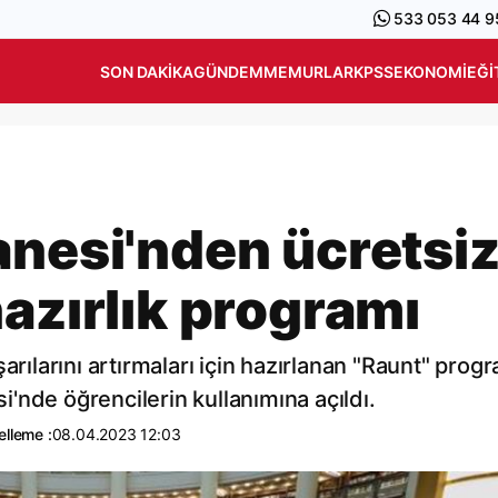
533 053 44 9
SON DAKIKA
GÜNDEM
MEMURLAR
KPSS
EKONOMI
EĞI
anesi'nden ücretsi
azırlık programı
arılarını artırmaları için hazırlanan "Raunt" progr
'nde öğrencilerin kullanımına açıldı.
lleme :
08.04.2023 12:03