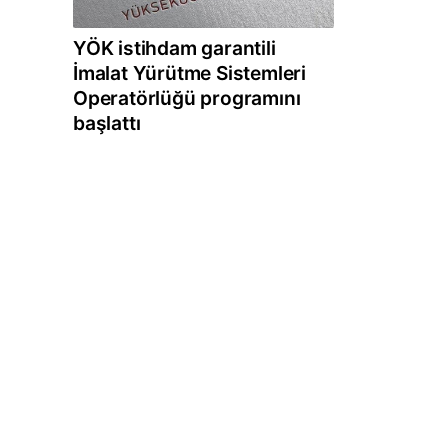
YÖK istihdam garantili
İmalat Yürütme Sistemleri
Operatörlüğü programını
başlattı