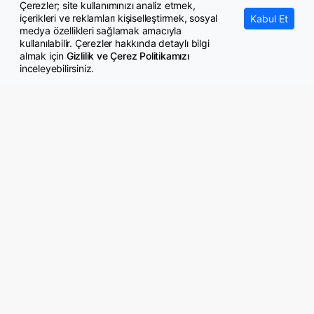
Çerezler; site kullanımınızı analiz etmek,
içerikleri ve reklamları kişiselleştirmek, sosyal
Kabul Et
medya özellikleri sağlamak amacıyla
kullanılabilir. Çerezler hakkında detaylı bilgi
almak için
Gizlilik ve Çerez Politikamızı
inceleyebilirsiniz.
© Copyright 2026 GazeteMemur.com
Bizi Takip Edin
• Son Dakika Haberleri
• Gündem Haberleri
• Memurlar Haberleri
• KPSS Haberleri
• Ekonomi Haberleri
• Eğitim Haberleri