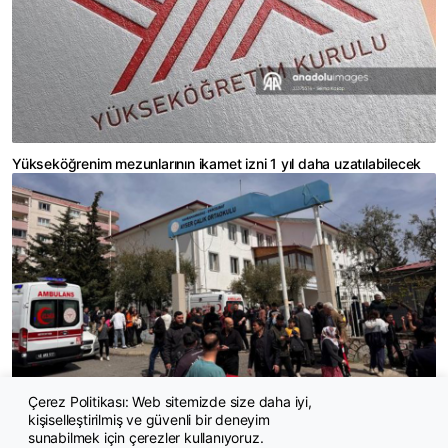
Yükseköğrenim mezunlarının ikamet izni 1 yıl daha uzatılabilecek
Çerez Politikası: Web sitemizde size daha iyi,
kişiselleştirilmiş ve güvenli bir deneyim
81 ildeki okullara 30 bin güvenlik personeli atanacak
sunabilmek için çerezler kullanıyoruz.