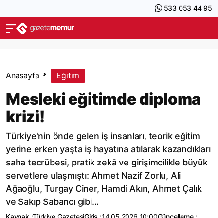
533 053 44 95
Anasayfa
Eğitim
Mesleki eğitimde diploma
krizi!
Türkiye'nin önde gelen iş insanları, teorik eğitim
yerine erken yaşta iş hayatına atılarak kazandıkları
saha tecrübesi, pratik zekâ ve girişimcilikle büyük
servetlere ulaşmıştı: Ahmet Nazif Zorlu, Ali
Ağaoğlu, Turgay Ciner, Hamdi Akın, Ahmet Çalık
ve Sakıp Sabancı gibi...
Kaynak :
Türkiye Gazetesi
Giriş :
14.05.2026 10:00
Güncelleme :