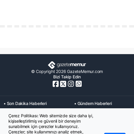
© Copyright 2026 GazeteMemur.com
Bizi Takip Edin
• Son Dakika Haberleri
• Gündem Haberleri
• Memurlar Haberleri
• KPSS Haberleri
Çerez Politikası: Web sitemizde size daha iyi,
• Ekonomi Haberleri
• Eğitim Haberleri
kişiselleştirilmiş ve güvenli bir deneyim
• Yaşam Haberleri
• Maaş Verileri Haberleri
sunabilmek için çerezler kullanıyoruz.
• Mahkeme Kararları
Çerezler; site kullanımınızı analiz etmek,