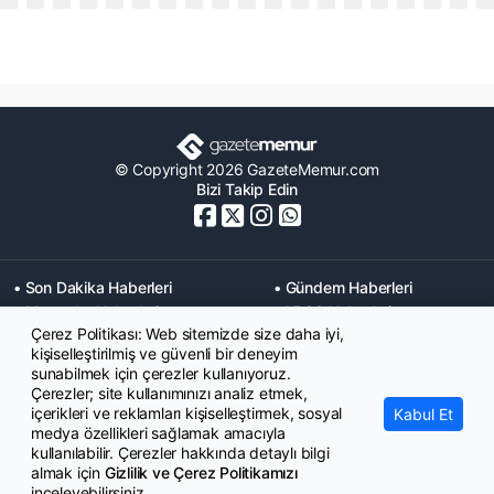
© Copyright 2026 GazeteMemur.com
Bizi Takip Edin
• Son Dakika Haberleri
• Gündem Haberleri
• Memurlar Haberleri
• KPSS Haberleri
Çerez Politikası: Web sitemizde size daha iyi,
• Ekonomi Haberleri
• Eğitim Haberleri
kişiselleştirilmiş ve güvenli bir deneyim
• Yaşam Haberleri
• Maaş Verileri Haberleri
sunabilmek için çerezler kullanıyoruz.
• Mahkeme Kararları
Çerezler; site kullanımınızı analiz etmek,
Haberleri
içerikleri ve reklamları kişiselleştirmek, sosyal
Kabul Et
medya özellikleri sağlamak amacıyla
kullanılabilir. Çerezler hakkında detaylı bilgi
almak için
Gizlilik ve Çerez Politikamızı
inceleyebilirsiniz.