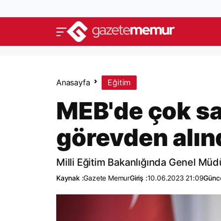
Anasayfa
Eğitim
MEB'de çok s
görevden alınd
Milli Eğitim Bakanlığında Genel Müdü
Kaynak :
Gazete Memur
Giriş :
10.06.2023 21:09
Günce