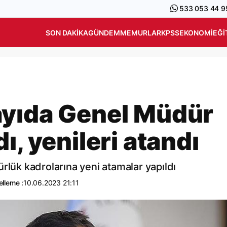
533 053 44 9
SON DAKIKA
GÜNDEM
MEMURLAR
KPSS
EKONOMI
EĞI
ayıda Genel Müdür
ı, yenileri atandı
rlük kadrolarına yeni atamalar yapıldı
lleme :
10.06.2023 21:11