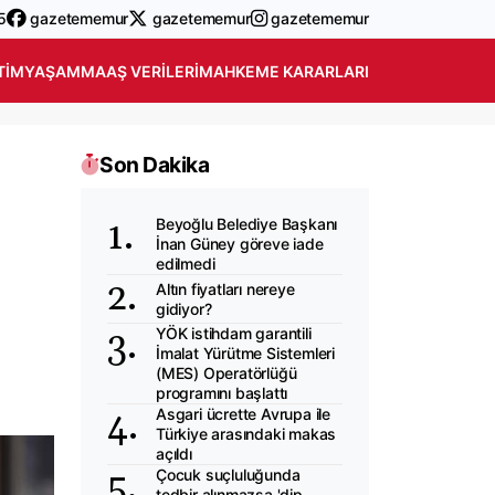
5
gazetememur
gazetememur
gazetememur
TIM
YAŞAM
MAAŞ VERILERI
MAHKEME KARARLARI
Son Dakika
Beyoğlu Belediye Başkanı
İnan Güney göreve iade
edilmedi
Altın fiyatları nereye
gidiyor?
YÖK istihdam garantili
İmalat Yürütme Sistemleri
(MES) Operatörlüğü
programını başlattı
Asgari ücrette Avrupa ile
Türkiye arasındaki makas
açıldı
Çocuk suçluluğunda
tedbir alınmazsa 'dip