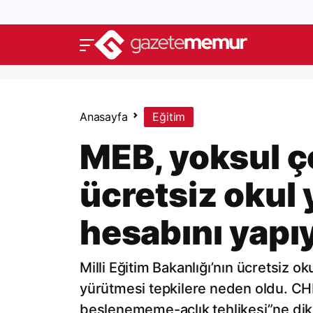
Anasayfa
Eğitim
MEB, yoksul ç
ücretsiz okul 
hesabını yapı
Milli Eğitim Bakanlığı’nın ücretsiz o
yürütmesi tepkilere neden oldu. CHP'
beslenememe-açlık tehlikesi”ne dikk