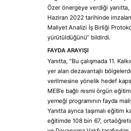
Özer önergeye verdiği yanıtta
Haziran 2022 tarihinde imzala
Maliyet Analizi İş Birliği Prot
yürütüldüğünü” bildirdi.
FAYDA ARAYIŞI
Yanıtta, “Bu çalışmada 11. Kal
yer alan dezavantajlı bölgeler
verilmesine yönelik hedef ka
MEB’e bağlı resmi örgün eğitim
yemeği programının fayda maliye
Yanıtta ayrıca taşımalı eğitim 
eğitimde 108 bin 67, ortaöğre
ve Dayanışma Vakfı tarafından