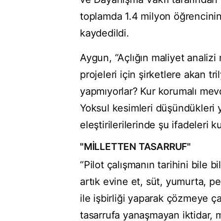
toplamda 1.4 milyon öğrencinin
kaydedildi.
Aygun, “Açlığın maliyet analizi
projeleri için şirketlere akan t
yapmıyorlar? Kur korumalı mevd
Yoksul kesimleri düşündükleri 
eleştirilerilerinde şu ifadeleri k
"MİLLETTEN TASARRUF"
“Pilot çalışmanın tarihini bile b
artık evine et, süt, yumurta, p
ile işbirliği yaparak çözmeye ç
tasarrufa yanaşmayan iktidar, m