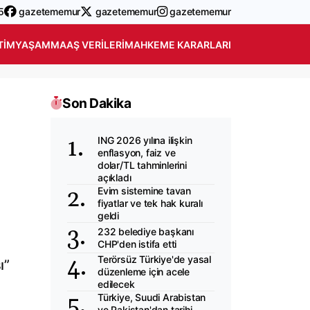
5
gazetememur
gazetememur
gazetememur
TIM
YAŞAM
MAAŞ VERILERI
MAHKEME KARARLARI
Son Dakika
ING 2026 yılına ilişkin
enflasyon, faiz ve
dolar/TL tahminlerini
açıkladı
Evim sistemine tavan
fiyatlar ve tek hak kuralı
geldi
232 belediye başkanı
CHP'den istifa etti
Terörsüz Türkiye'de yasal
ı”
düzenleme için acele
edilecek
Türkiye, Suudi Arabistan
ve Pakistan'dan tarihi