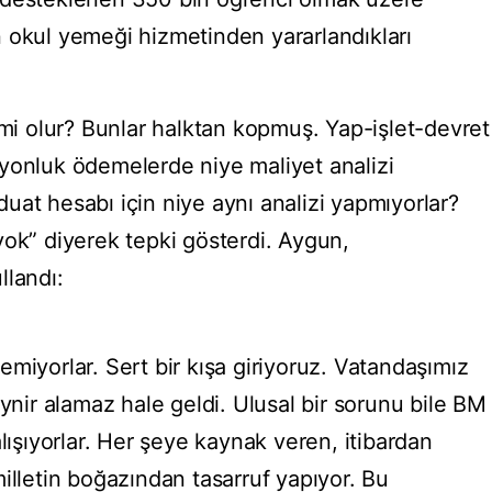
 okul yemeği hizmetinden yararlandıkları
 mi olur? Bunlar halktan kopmuş. Yap-işlet-devret
rilyonluk ödemelerde niye maliyet analizi
uat hesabı için niye aynı analizi yapmıyorlar?
yok” diyerek tepki gösterdi. Aygun,
ullandı:
ilemiyorlar. Sert bir kışa giriyoruz. Vatandaşımız
eynir alamaz hale geldi. Ulusal bir sorunu bile BM
alışıyorlar. Her şeye kaynak veren, itibardan
illetin boğazından tasarruf yapıyor. Bu