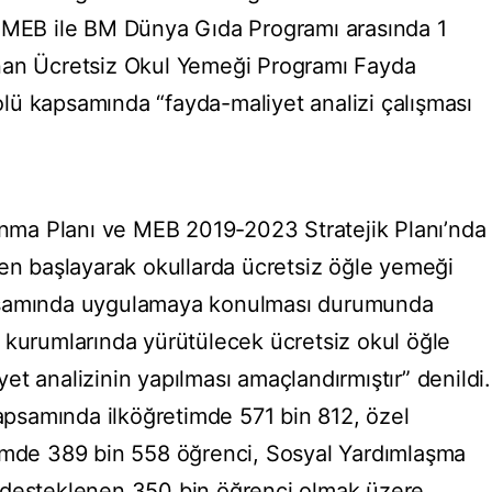
, MEB ile BM Dünya Gıda Programı arasında 1
nan Ücretsiz Okul Yemeği Programı Fayda
okolü kapsamında “fayda-maliyet analizi çalışması
kınma Planı ve MEB 2019-2023 Stratejik Planı’nda
den başlayarak okullarda ücretsiz öğle yemeği
psamında uygulamaya konulması durumunda
 kurumlarında yürütülecek ücretsiz okul öğle
t analizinin yapılması amaçlandırmıştır” denildi.
kapsamında ilköğretimde 571 bin 812, özel
timde 389 bin 558 öğrenci, Sosyal Yardımlaşma
 desteklenen 350 bin öğrenci olmak üzere