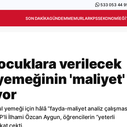
533 053 44 9
SON DAKIKA
GÜNDEM
MEMURLAR
KPSS
EKONOMI
EĞI
ocuklara verilecek
yemeğinin 'maliyet'
yor
kul yemeği için hâlâ “fayda-maliyet analiz çalışmas
li İlhami Özcan Aygun, öğrencilerin “yeterli
at çekti.