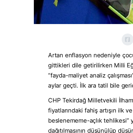
Artan enflasyon nedeniyle çocu
gittikleri dile getirilirken Mill
“fayda-maliyet analiz çalışması
aylar geçti. İlk ara tatil bile ger
CHP Tekirdağ Milletvekili İlha
fiyatlarındaki fahiş artışın ilk
beslenememe-açlık tehlikesi” y
dağıtılmasının düşünülüp düşün