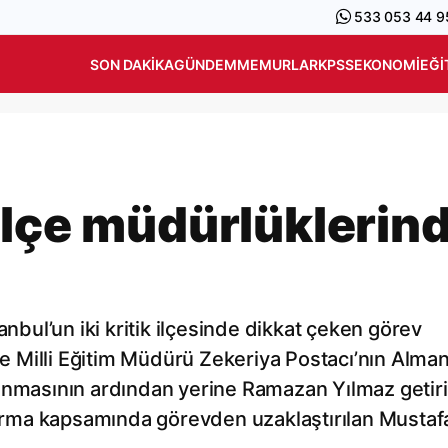
533 053 44 9
SON DAKIKA
GÜNDEM
MEMURLAR
KPSS
EKONOMI
EĞI
ilçe müdürlüklerin
anbul’un iki kritik ilçesinde dikkat çeken görev
lçe Milli Eğitim Müdürü Zekeriya Postacı’nın Alma
anmasının ardından yerine Ramazan Yılmaz getiril
rma kapsamında görevden uzaklaştırılan Mustaf