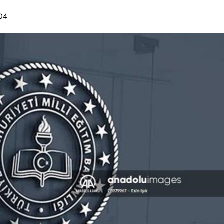
.
:04