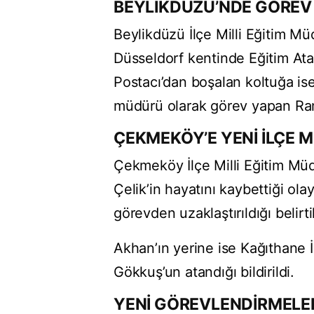
BEYLİKDÜZÜ’NDE GÖREV 
Beylikdüzü İlçe Milli Eğitim M
Düsseldorf kentinde Eğitim Ataş
Postacı’dan boşalan koltuğa is
müdürü olarak görev yapan Ra
ÇEKMEKÖY’E YENİ İLÇE 
Çekmeköy İlçe Milli Eğitim Mü
Çelik’in hayatını kaybettiği ol
görevden uzaklaştırıldığı belirtil
Akhan’ın yerine ise Kağıthane 
Gökkuş’un atandığı bildirildi.
YENİ GÖREVLENDİRMEL