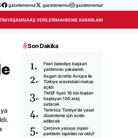
5
gazetememur
gazetememur
gazetememur
TIM
YAŞAM
MAAŞ VERILERI
MAHKEME KARARLARI
Son Dakika
de
Firari belediye başkan
yardımcısı yakalandı
Asgari ücrette Avrupa ile
Türkiye arasındaki makas
açıldı
TMSF fiyatı 16 bin liradan
başlayan 106 araç
satacak
nya
Terörsüz Türkiye'de yasal
düzenleme için acele
di.
edilecek
Çerçeve yasaya siyasi
a
partilerin tepkileri ne oldu?