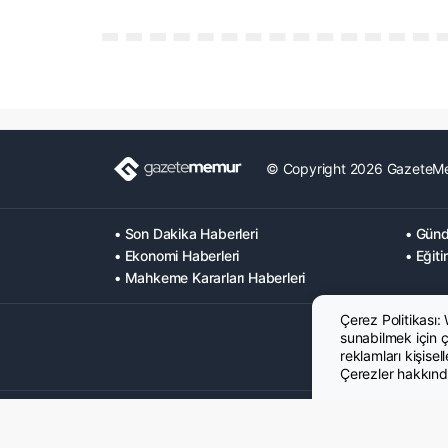
© Copyright 2026 GazeteM
• Son Dakika Haberleri
• Günd
• Ekonomi Haberleri
• Eğiti
• Mahkeme Kararları Haberleri
Çerez Politikası:
sunabilmek için çe
reklamları kişisel
Çerezler hakkında
Hakkımızda
Künye
Gizlilik Politikası
Çerez Poltikası
KVK