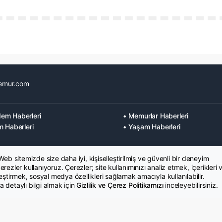
emur.com
em Haberleri
• Memurlar Haberleri
m Haberleri
• Yaşam Haberleri
 Web sitemizde size daha iyi, kişiselleştirilmiş ve güvenli bir deneyim
rezler kullanıyoruz. Çerezler; site kullanımınızı analiz etmek, içerikleri 
leştirmek, sosyal medya özellikleri sağlamak amacıyla kullanılabilir.
 detaylı bilgi almak için
Gizlilik ve Çerez Politikamızı
inceleyebilirsiniz.
K Metni
İletişim