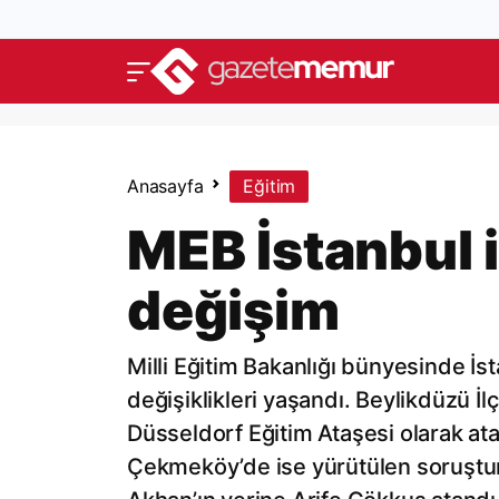
Anasayfa
Eğitim
MEB İstanbul 
değişim
Milli Eğitim Bakanlığı bünyesinde İst
değişiklikleri yaşandı. Beylikdüzü İ
Düsseldorf Eğitim Ataşesi olarak at
Çekmeköy’de ise yürütülen soruştu