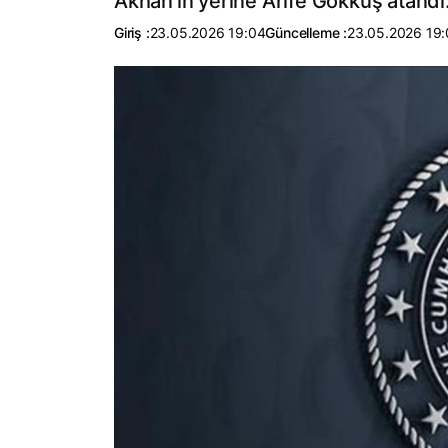
Akhan’ın yerine Arife Gökkuş atandı
Giriş :
23.05.2026 19:04
Güncelleme :
23.05.2026 19