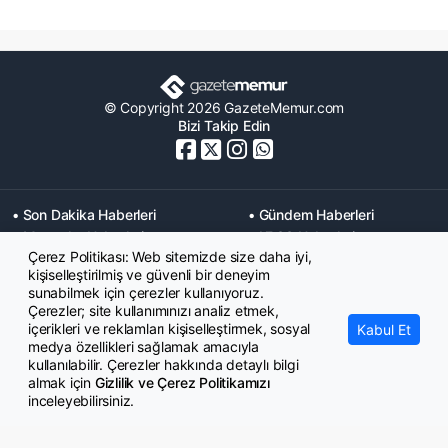
© Copyright 2026 GazeteMemur.com
Bizi Takip Edin
• Son Dakika Haberleri
• Gündem Haberleri
• Memurlar Haberleri
• KPSS Haberleri
Çerez Politikası: Web sitemizde size daha iyi,
• Ekonomi Haberleri
• Eğitim Haberleri
kişiselleştirilmiş ve güvenli bir deneyim
• Yaşam Haberleri
• Maaş Verileri Haberleri
sunabilmek için çerezler kullanıyoruz.
• Mahkeme Kararları
Çerezler; site kullanımınızı analiz etmek,
Haberleri
içerikleri ve reklamları kişiselleştirmek, sosyal
Kabul Et
medya özellikleri sağlamak amacıyla
kullanılabilir. Çerezler hakkında detaylı bilgi
almak için
Gizlilik ve Çerez Politikamızı
inceleyebilirsiniz.