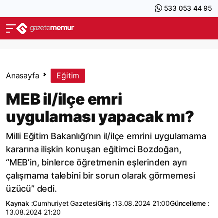
533 053 44 95
Anasayfa
Eğitim
MEB il/ilçe emri
uygulaması yapacak mı?
Milli Eğitim Bakanlığı’nın il/ilçe emrini uygulamama
kararına ilişkin konuşan eğitimci Bozdoğan,
“MEB’in, binlerce öğretmenin eşlerinden ayrı
çalışmama talebini bir sorun olarak görmemesi
üzücü” dedi.
Kaynak :
Cumhuriyet Gazetesi
Giriş :
13.08.2024 21:00
Güncelleme :
13.08.2024 21:20