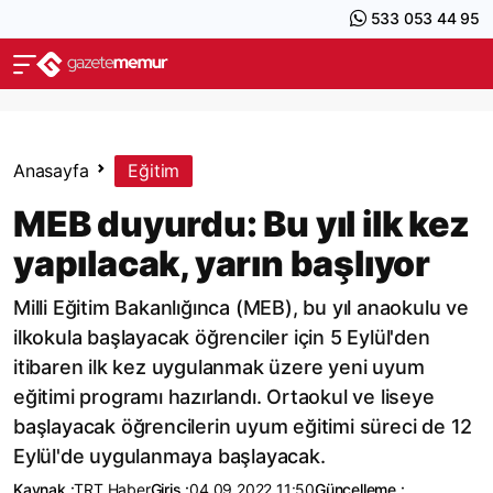
533 053 44 95
Anasayfa
Eğitim
MEB duyurdu: Bu yıl ilk kez
yapılacak, yarın başlıyor
Milli Eğitim Bakanlığınca (MEB), bu yıl anaokulu ve
ilkokula başlayacak öğrenciler için 5 Eylül'den
itibaren ilk kez uygulanmak üzere yeni uyum
eğitimi programı hazırlandı. Ortaokul ve liseye
başlayacak öğrencilerin uyum eğitimi süreci de 12
Eylül'de uygulanmaya başlayacak.
Kaynak :
TRT Haber
Giriş :
04.09.2022 11:50
Güncelleme :