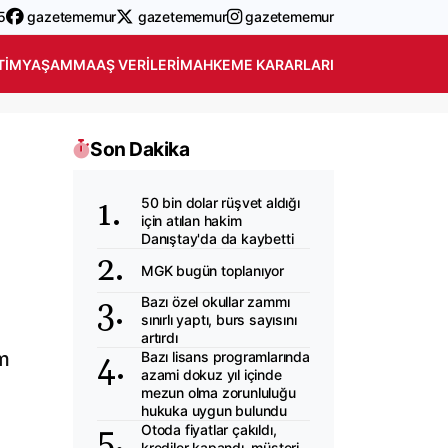
5
gazetememur
gazetememur
gazetememur
TIM
YAŞAM
MAAŞ VERILERI
MAHKEME KARARLARI
Son Dakika
50 bin dolar rüşvet aldığı
için atılan hakim
Danıştay'da da kaybetti
MGK bugün toplanıyor
Bazı özel okullar zammı
sınırlı yaptı, burs sayısını
artırdı
im
Bazı lisans programlarında
azami dokuz yıl içinde
mezun olma zorunluluğu
hukuka uygun bulundu
Otoda fiyatlar çakıldı,
krediler kapandı, müşteri