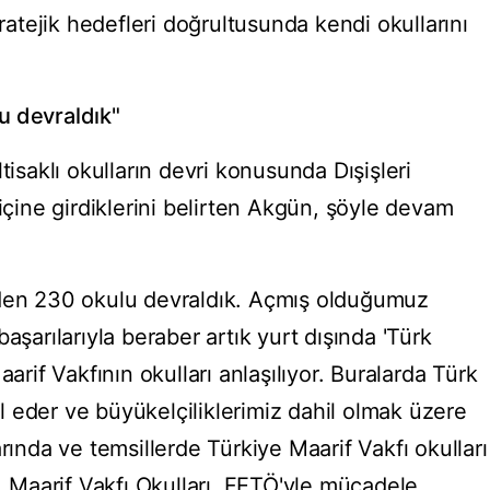
tratejik hedefleri doğrultusunda kendi okullarını
u devraldık"
tisaklı okulların devri konusunda Dışişleri
 içine girdiklerini belirten Akgün, şöyle devam
'den 230 okulu devraldık. Açmış olduğumuz
aşarılarıyla beraber artık yurt dışında 'Türk
aarif Vakfının okulları anlaşılıyor. Buralarda Türk
sil eder ve büyükelçiliklerimiz dahil olmak üzere
rında ve temsillerde Türkiye Maarif Vakfı okulları
r. Maarif Vakfı Okulları, FETÖ'yle mücadele