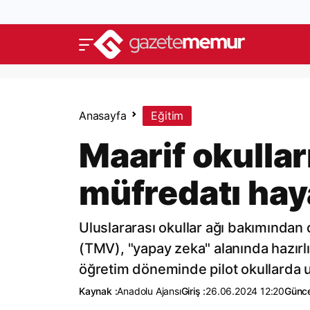
Anasayfa
Eğitim
Maarif okulla
müfredatı haya
Uluslararası okullar ağı bakımından 
(TMV), "yapay zeka" alanında hazırl
öğretim döneminde pilot okullarda
Kaynak :
Anadolu Ajansı
Giriş :
26.06.2024 12:20
Günce