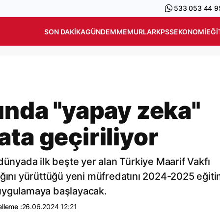
533 053 44 9
SON DAKIKA
GÜNDEM
MEMURLAR
KPSS
EKONOMI
EĞI
rında "yapay zeka"
ta geçiriliyor
dünyada ilk beşte yer alan Türkiye Maarif Vakfı
ığını yürüttüğü yeni müfredatını 2024-2025 eğit
 uygulamaya başlayacak.
lleme :
26.06.2024 12:21