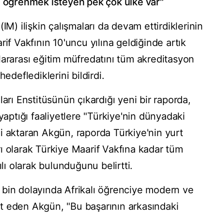
i öğrenmek isteyen pek çok ülke var"
IM) ilişkin çalışmaları da devam ettirdiklerinin
if Vakfının 10'uncu yılına geldiğinde artık
lararası eğitim müfredatını tüm akreditasyon
edeflediklerini bildirdi.
ları Enstitüsünün çıkardığı yeni bir raporda,
yaptığı faaliyetlere "Türkiye'nin dünyadaki
ğini aktaran Akgün, raporda Türkiye'nin yurt
ı olarak Türkiye Maarif Vakfına kadar tüm
ılı olarak bulunduğunu belirtti.
bin dolayında Afrikalı öğrenciye modern ve
aret eden Akgün, "Bu başarının arkasındaki