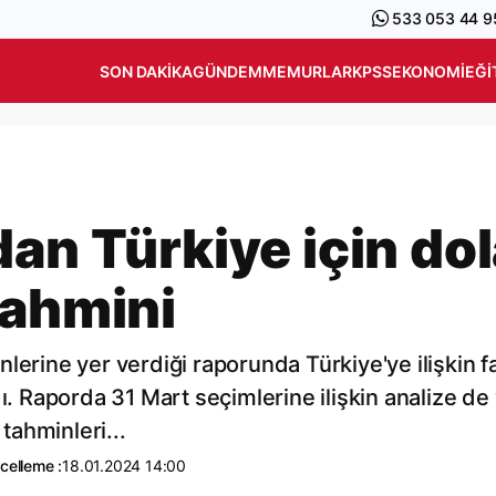
533 053 44 9
SON DAKIKA
GÜNDEM
MEMURLAR
KPSS
EKONOMI
EĞI
an Türkiye için dol
tahmini
lerine yer verdiği raporunda Türkiye'ye ilişkin fa
ı. Raporda 31 Mart seçimlerine ilişkin analize de
 tahminleri...
celleme :
18.01.2024 14:00