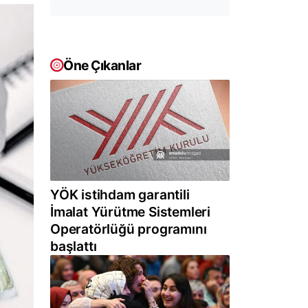
Öne Çıkanlar
YÖK istihdam garantili
İmalat Yürütme Sistemleri
Operatörlüğü programını
başlattı