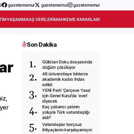
5
gazetememur
gazetememur
gazetememur
TIM
YAŞAM
MAAŞ VERILERI
MAHKEME KARARLARI
Son Dakika
ar
Gülistan Doku dosyasında
düğüm çözülüyor
48 üniversiteye binlerce
akademik kadro ihdas
edildi
YENİ Parti ‘Çerçeve Yasa’
için Genel Kurul’da ‘evet’
iz,
diyecek
 yer
Kaç yabancı yatırım
yoluyla Türk vatandaşlığı
aldı?
Vatandaşlar borçsuz
ihtiyaçlarını karşılayamıyor