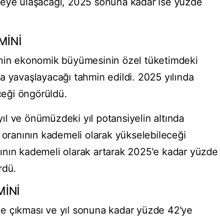
veye ulaşacağı, 2025 sonuna kadar ise yüzde
MİNİ
'nin ekonomik büyümesinin özel tüketimdeki
a yavaşlayacağı tahmin edildi. 2025 yılında
eği öngörüldü.
l ve önümüzdeki yıl potansiyelin altında
k oranının kademeli olarak yükselebileceği
ranının kademeli olarak artarak 2025'e kadar yüzde
rdü.
İNİ
e çıkması ve yıl sonuna kadar yüzde 42'ye