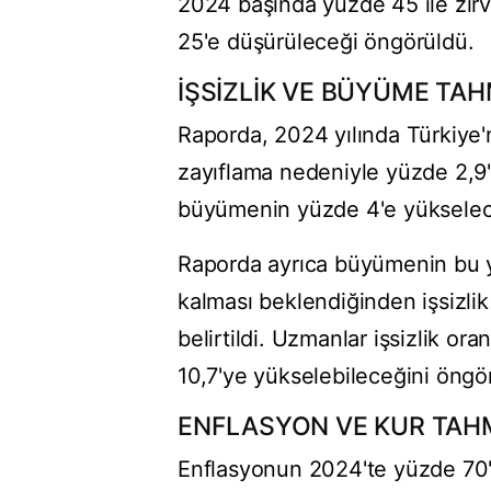
2024 başında yüzde 45 ile zir
25'e düşürüleceği öngörüldü.
İŞSİZLİK VE BÜYÜME TAH
Raporda, 2024 yılında Türkiye
zayıflama nedeniyle yüzde 2,9'
büyümenin yüzde 4'e yükselec
Raporda ayrıca büyümenin bu yı
kalması beklendiğinden işsizli
belirtildi. Uzmanlar işsizlik o
10,7'ye yükselebileceğini öngö
ENFLASYON VE KUR TAHM
Enflasyonun 2024'te yüzde 70'