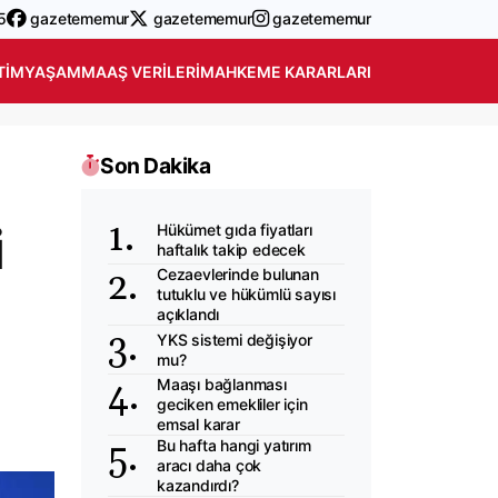
5
gazetememur
gazetememur
gazetememur
TIM
YAŞAM
MAAŞ VERILERI
MAHKEME KARARLARI
Son Dakika
i
Hükümet gıda fiyatları
haftalık takip edecek
Cezaevlerinde bulunan
tutuklu ve hükümlü sayısı
açıklandı
YKS sistemi değişiyor
mu?
Maaşı bağlanması
geciken emekliler için
emsal karar
Bu hafta hangi yatırım
aracı daha çok
kazandırdı?