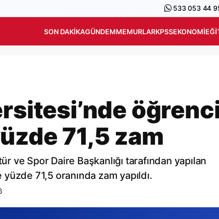
533 053 44 9
SON DAKIKA
GÜNDEM
MEMURLAR
KPSS
EKONOMI
EĞI
rsitesi’nde öğrenc
yüzde 71,5 zam
tür ve Spor Daire Başkanlığı tarafından yapılan
 yüzde 71,5 oranında zam yapıldı.
6