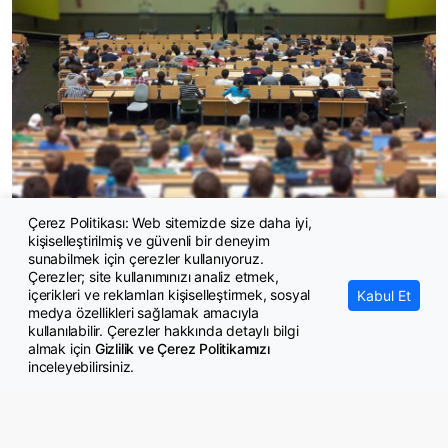
Çerez Politikası: Web sitemizde size daha iyi,
kişiselleştirilmiş ve güvenli bir deneyim
1.5 milyon öğrenciye dönüş yolu açıldı
sunabilmek için çerezler kullanıyoruz.
Çerezler; site kullanımınızı analiz etmek,
içerikleri ve reklamları kişiselleştirmek, sosyal
Kabul Et
medya özellikleri sağlamak amacıyla
kullanılabilir. Çerezler hakkında detaylı bilgi
almak için
Gizlilik ve Çerez Politikamızı
inceleyebilirsiniz.