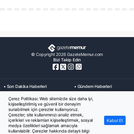
© Copyright 2026 GazeteMemur.com
Bizi Takip Edin
• Son Dakika Haberleri
• Gündem Haberleri
• Memurlar Haberleri
• KPSS Haberleri
Çerez Politikası: Web sitemizde size daha iyi,
• Ekonomi Haberleri
• Eğitim Haberleri
kişiselleştirilmiş ve güvenli bir deneyim
• Yaşam Haberleri
• Maaş Verileri Haberleri
sunabilmek için çerezler kullanıyoruz.
• Mahkeme Kararları
Çerezler; site kullanımınızı analiz etmek,
Haberleri
içerikleri ve reklamları kişiselleştirmek, sosyal
Kabul Et
medya özellikleri sağlamak amacıyla
kullanılabilir. Çerezler hakkında detaylı bilgi